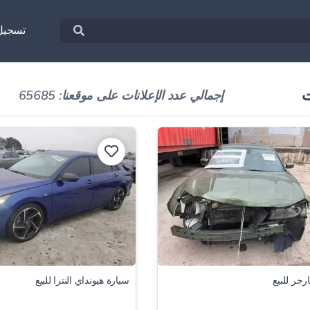
تسجيل
ت
إجمالي عدد الإعلانات على موقعنا: 65685
رجر للبيع
سيارة هيونداي النترا للبيع