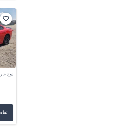
دوج جارج
تفاص