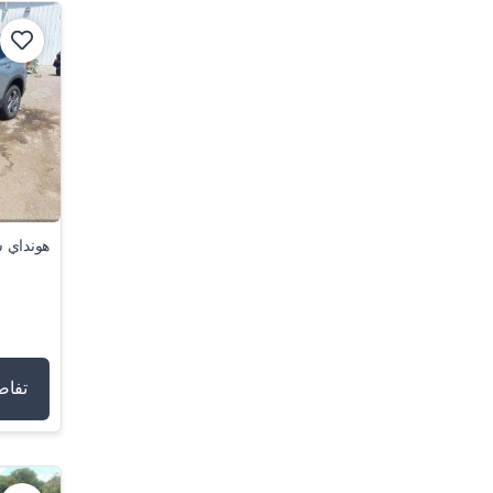
هونداي س
تفاص