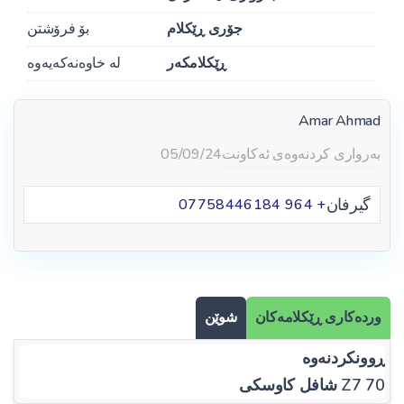
جۆری ڕێکلام
بۆ فرۆشتن
ڕێکلامکەر
لە خاوەنەکەیەوە
Amar Ahmad
بەرواری کردنەوەی ئەکاونت
05/09/24
گیرفان
+ 964 07758446184
وردەکاری ڕێکلامەکان
شوێن
ڕوونکردنەوە
Z7 70 شافل کاوسکی