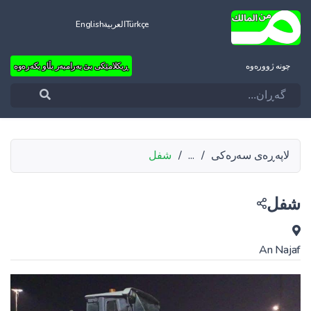
Türkçe
العربية
English
چونه‌ ژووره‌وه‌
ڕیکلامێکی بێ بەرامبەر بڵاو بکەرەوە
لاپەڕەی سەرەکی
/
...
/
شفل
شفل
An Najaf