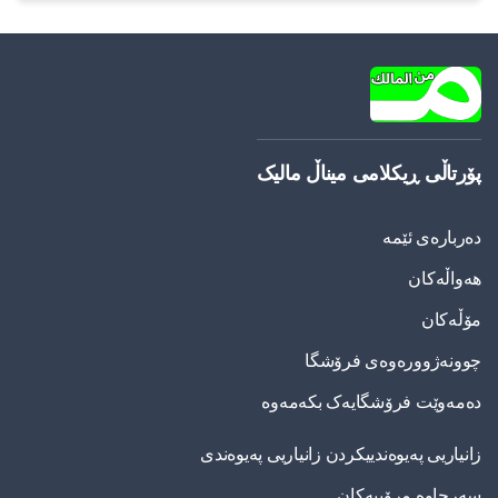
پۆرتاڵی ڕیکلامی میناڵ مالیک
دەربارەی ئێمە
هەواڵەکان
مۆڵەکان
چوونەژوورەوەی فرۆشگا
دەمەوێت فرۆشگایەک بکەمەوە
زانیاریی په‌یوه‌ندییكردن زانیاریی په‌یوه‌ندی
سەرچاوە مرۆییەکان