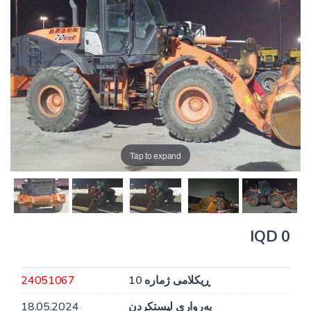
Tap to expand
0 IQD
ڕیکلامی ژمارە 10
24051067
بەرواری لیستکردن
18.05.2024