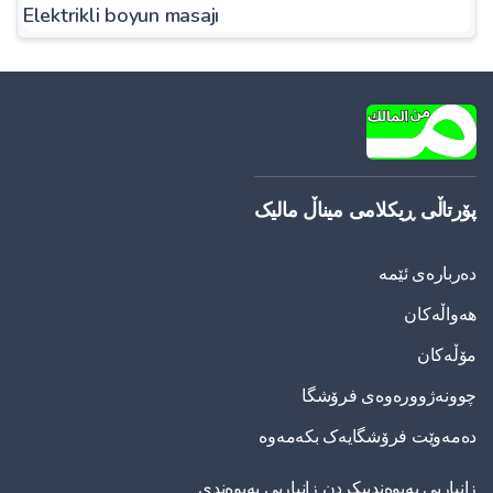
Elektrikli boyun masajı
پۆرتاڵی ڕیکلامی میناڵ مالیک
دەربارەی ئێمە
هەواڵەکان
مۆڵەکان
چوونەژوورەوەی فرۆشگا
دەمەوێت فرۆشگایەک بکەمەوە
زانیاریی په‌یوه‌ندییكردن زانیاریی په‌یوه‌ندی