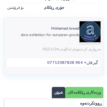
جۆری ڕێکلام
بۆ فرۆشتن
Mohamad Jewad
dora-exhibition-for-european-goods
بەرواری کردنەوەی ئەکاونت
05/21/24
گیرفان
+ 964 07713087838
وردەکاری ڕێکلامەکان
شوێن
ڕوونکردنەوە