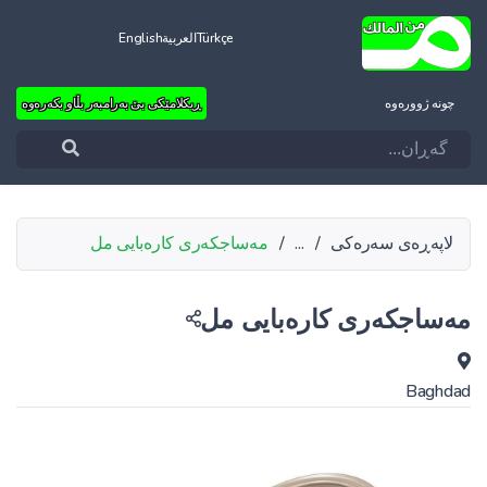
Türkçe
العربية
English
چونه‌ ژووره‌وه‌
ڕیکلامێکی بێ بەرامبەر بڵاو بکەرەوە
لاپەڕەی سەرەکی
/
...
/
مەساجکەری کارەبایی مل
مەساجکەری کارەبایی مل
Baghdad