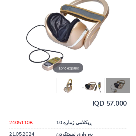
Tap to expand
57.000 IQD
ڕیکلامی ژمارە 10
24051108
بەرواری لیستکردن
21.05.2024