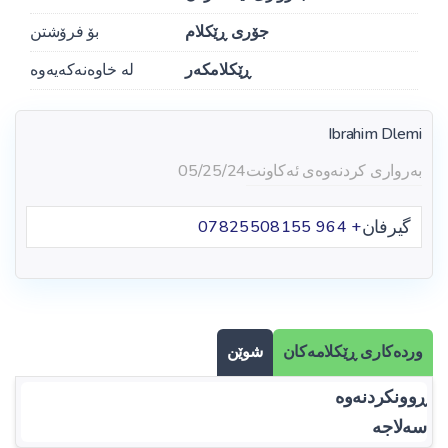
جۆری ڕێکلام
بۆ فرۆشتن
ڕێکلامکەر
لە خاوەنەکەیەوە
Ibrahim Dlemi
بەرواری کردنەوەی ئەکاونت
05/25/24
گیرفان
+ 964 07825508155
وردەکاری ڕێکلامەکان
شوێن
ڕوونکردنەوە
سەلاجە