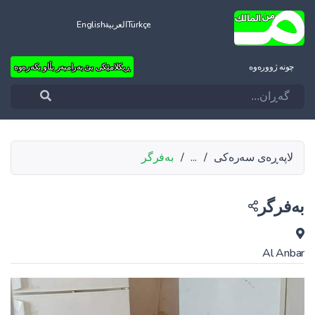
Türkçe
العربية
English
چونه‌ ژووره‌وه‌
ڕیکلامێکی بێ بەرامبەر بڵاو بکەرەوە
لاپەڕەی سەرەکی
/
...
/
بەفرگر
بەفرگر
Al Anbar