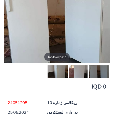
Tap to expand
0 IQD
ڕیکلامی ژمارە 10
24051205
بەرواری لیستکردن
25.05.2024