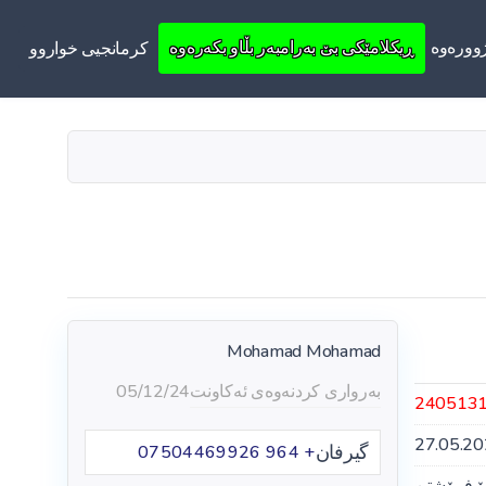
ووره‌وه‌
ڕیکلامێکی بێ بەرامبەر بڵاو بکەرەوە
کرمانجیی خواروو
Mohamad Mohamad
بەرواری کردنەوەی ئەکاونت
05/12/24
240513
27.05.2
گیرفان
+ 964 07504469926
ۆ فرۆشتن