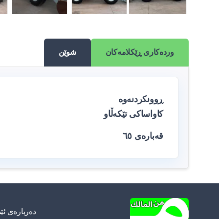
وردەکاری ڕێکلامەکان
شوێن
ڕوونکردنەوە
کاواساکی تێکەڵاو
قەبارەی ٦٥
دەربارەی ئێ