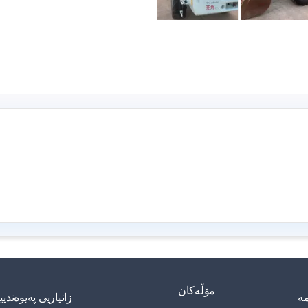
مۆڵەکان
مە
زانیاریی په‌یوه‌ند