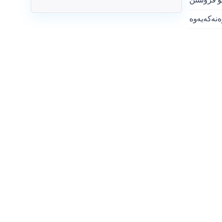
ەنەکەیەوە