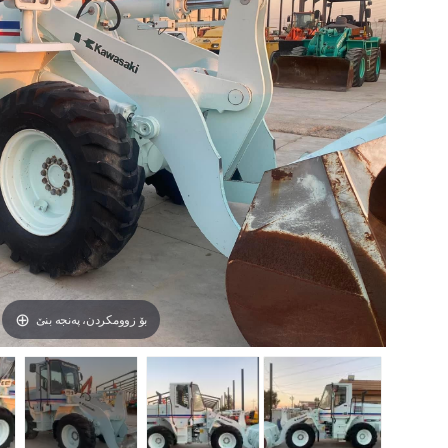
بۆ زوومکردن، پەنجە بنێ