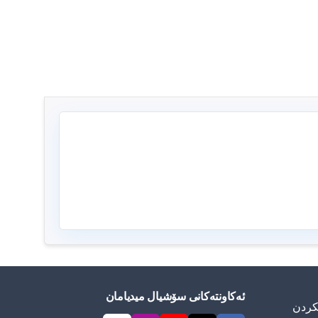
ئەکاونتەکانی سۆشیال میدیامان
ییكردن