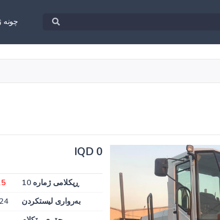
چونه‌ ژ
0 IQD
ڕیکلامی ژمارە 10
15
بەرواری لیستکردن
024
جۆری ڕێکلام
ب