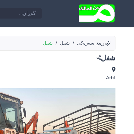
لاپەڕەی سەرەکی
/
شفل
/
شفل
شفل
Arbil