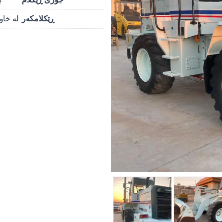
ڕێکلامکەر
لە خاو