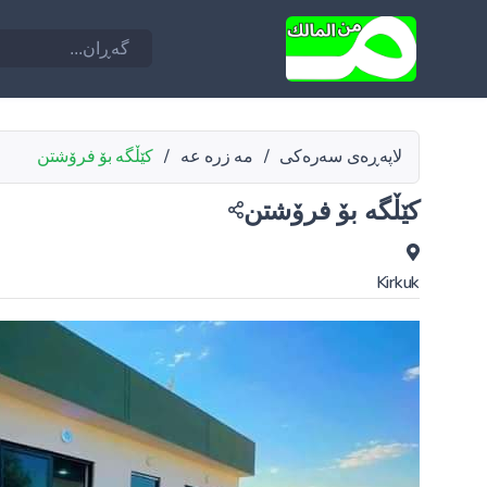
لاپەڕەی سەرەکی
/
مه زره عه
/
کێڵگە بۆ فرۆشتن
کێڵگە بۆ فرۆشتن
Kirkuk