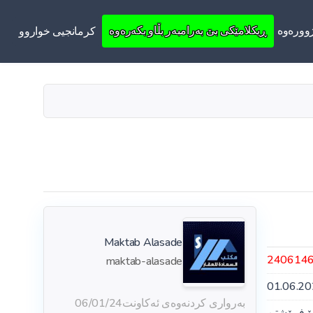
ووره‌وه‌
ڕیکلامێکی بێ بەرامبەر بڵاو بکەرەوە
کرمانجیی خواروو
Maktab Alasade
240614
maktab-alasade
01.06.2
بەرواری کردنەوەی ئەکاونت
06/01/24
ۆ فرۆشتن