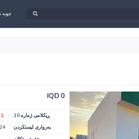
چونه‌ ژ
0 IQD
ڕیکلامی ژمارە 10
61
بەرواری لیستکردن
024
جۆری ڕێکلام
ب