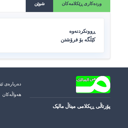
وردەکاری ڕێکلامەکان
شوێن
ڕوونکردنەوە
کێڵگە بۆ فرۆشتن
دەربارەی ئێ
هەواڵەکان
پۆرتاڵی ڕیکلامی میناڵ مالیک