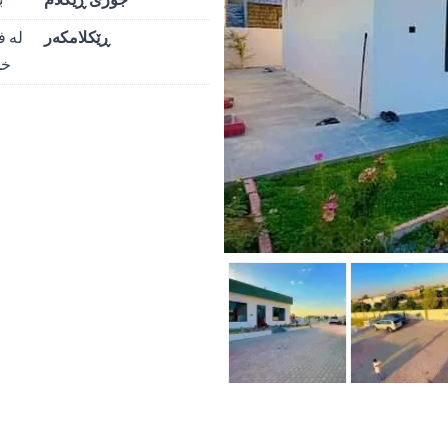
ڕێکلامکەر
لە ف
خا