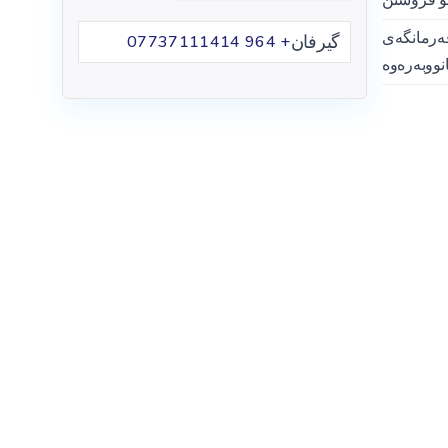
ەرمانگەی
گیرفان
+ 964 07737111414
نووبەرەوە