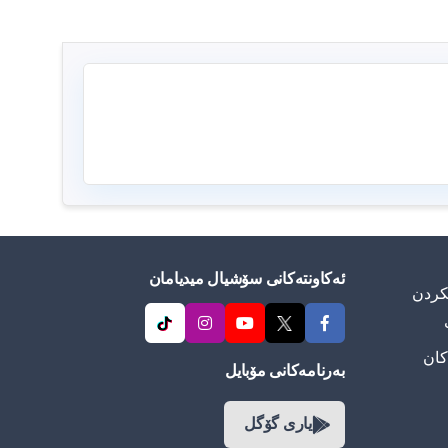
ئەکاونتەکانی سۆشیال میدیامان
ییكردن
کان
بەرنامەکانی مۆبایل
یاری گۆگل