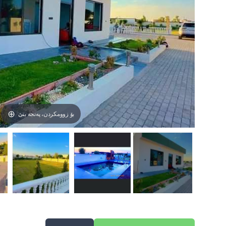
بۆ زوومکردن، پەنجە بنێ