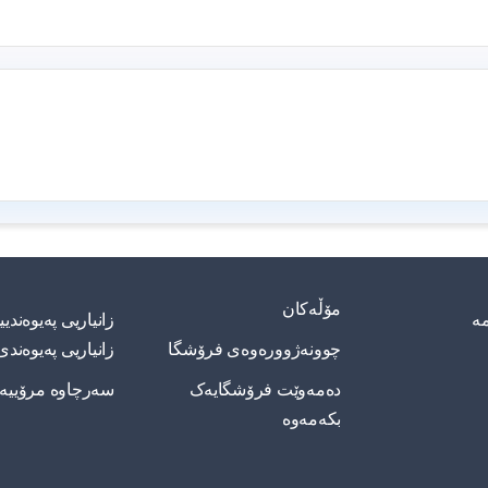
مۆڵەکان
مە
زانیاریی په‌یوه‌ند
چوونەژوورەوەی فرۆشگا
زانیاریی په‌یوه‌ندی
دەمەوێت فرۆشگایەک
سەرچاوە مرۆییە
بکەمەوە