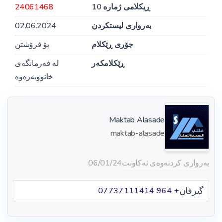
ڕیکلامی ژمارە 10
24061468
بەرواری لیستکردن
02.06.2024
جۆری ڕێکلام
بۆ فرۆشتن
ڕێکلامکەر
لە فەرمانگەی
خانووبەرەوە
Maktab Alasade
maktab-alasade
بەرواری کردنەوەی ئەکاونت
06/01/24
گیرفان
+ 964 07737111414