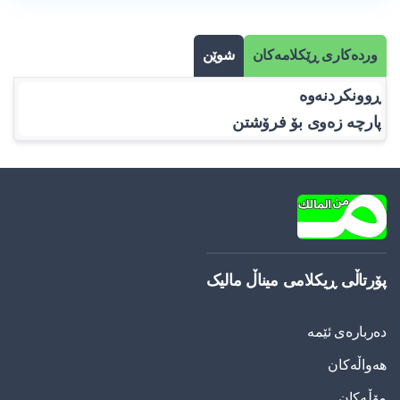
وردەکاری ڕێکلامەکان
شوێن
ڕوونکردنەوە
پارچە زەوی بۆ فرۆشتن
پۆرتاڵی ڕیکلامی میناڵ مالیک
دەربارەی ئێمە
هەواڵەکان
مۆڵەکان