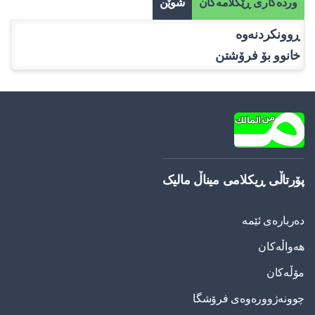
وردەکاری ڕێکلامەکان
شوێن
ڕوونکردنەوە
خانوو بۆ فرۆشتن
پۆرتاڵی ڕیکلامی میناڵ مالیک
دەربارەی ئێمە
هەواڵەکان
مۆڵەکان
چوونەژوورەوەی فرۆشگا