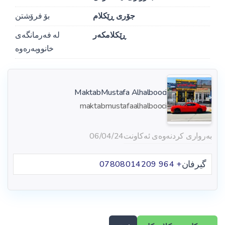
جۆری ڕێکلام
بۆ فرۆشتن
ڕێکلامکەر
لە فەرمانگەی
خانووبەرەوە
MaktabMustafa Alhalbooci
maktabmustafaalhalbooci
بەرواری کردنەوەی ئەکاونت
06/04/24
گیرفان
+ 964 07808014209