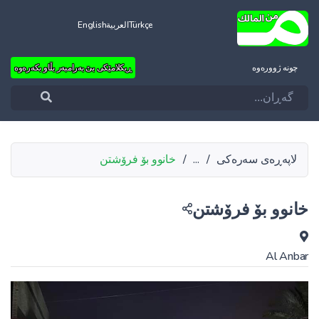
Türkçe
العربية
English
چونه‌ ژووره‌وه‌
ڕیکلامێکی بێ بەرامبەر بڵاو بکەرەوە
لاپەڕەی سەرەکی
/
...
/
خانوو بۆ فرۆشتن
خانوو بۆ فرۆشتن
Al Anbar