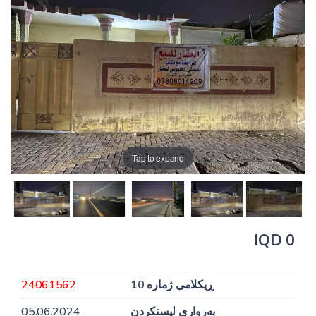
Tap to expand
0 IQD
ڕیکلامی ژمارە 10
24061562
بەرواری لیستکردن
05.06.2024