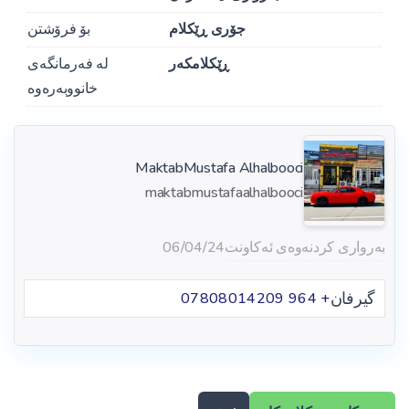
جۆری ڕێکلام
بۆ فرۆشتن
ڕێکلامکەر
لە فەرمانگەی
خانووبەرەوە
MaktabMustafa Alhalbooci
maktabmustafaalhalbooci
بەرواری کردنەوەی ئەکاونت
06/04/24
گیرفان
+ 964 07808014209