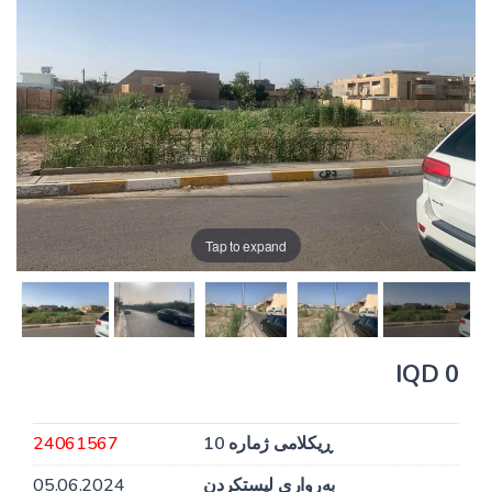
Tap to expand
0 IQD
ڕیکلامی ژمارە 10
24061567
بەرواری لیستکردن
05.06.2024