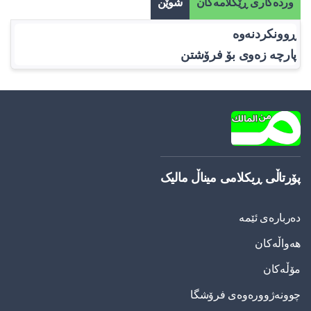
وردەکاری ڕێکلامەکان
شوێن
ڕوونکردنەوە
پارچە زەوی بۆ فرۆشتن
پۆرتاڵی ڕیکلامی میناڵ مالیک
دەربارەی ئێمە
هەواڵەکان
مۆڵەکان
چوونەژوورەوەی فرۆشگا