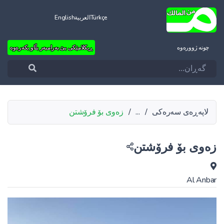
Türkçe
العربية
English
چونه‌ ژووره‌وه‌
ڕیکلامێکی بێ بەرامبەر بڵاو بکەرەوە
لاپەڕەی سەرەکی
/
...
/
زەوی بۆ فرۆشتن
زەوی بۆ فرۆشتن
Al Anbar