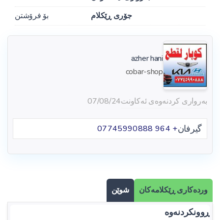
جۆری ڕێکلام
بۆ فرۆشتن
azher hani
cobar-shop
بەرواری کردنەوەی ئەکاونت
07/08/24
گیرفان
+ 964 07745990888
وردەکاری ڕێکلامەکان
شوێن
ڕوونکردنەوە