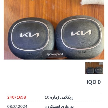
Tap to expand
0 IQD
ڕیکلامی ژمارە 10
24071698
بەرواری لیستکردن
08.07.2024