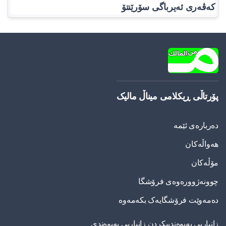
کەڤەری ئەیرباگی سۆرێنتۆ
پۆرتاڵی ڕیکلامی میناڵ مالیک
دەربارەی ئێمە
هەواڵەکان
مۆڵەکان
چوونەژوورەوەی فرۆشگا
دەمەوێت فرۆشگایەک بکەمەوە
زانیاریی په‌یوه‌ندییكردن زانیاریی په‌یوه‌ندی