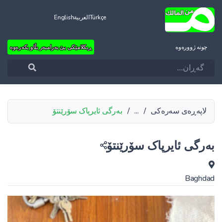
Türkçe
العربية
English
چونه‌ ژووره‌وه‌
ڕیکلامێکی بێ بەرامبەر بڵاو بکەرەوە
لاپەڕەی سەرەکی
/
...
/
بەرگی ئایرپاک سۆرێنتۆ
بەرگی ئایرپاک سۆرێنتۆ
Baghdad