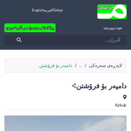
Türkçe
العربية
English
چونه‌ ژووره‌وه‌
ڕیکلامێکی بێ بەرامبەر بڵاو بکەرەوە
لاپەڕەی سەرەکی
/
...
/
دامپەر بۆ فرۆشتن
دامپەر بۆ فرۆشتن
Kirkuk