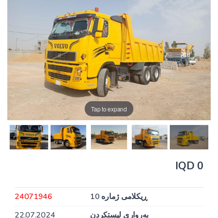
Tap to expand
0 IQD
ڕیکلامی ژمارە 10
24071946
بەرواری لیستکردن
22.07.2024