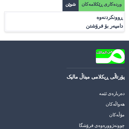
وردەکاری ڕێکلامەکان
شوێن
ڕوونکردنەوە
دامپەر بۆ فرۆشتن
پۆرتاڵی ڕیکلامی میناڵ مالیک
دەربارەی ئێمە
هەواڵەکان
مۆڵەکان
چوونەژوورەوەی فرۆشگا