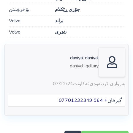
جۆری ڕێکلام
بۆ فرۆشتن
براند
Volvo
شێری
Volvo
daniyal daniyal
daniyal-gallary
بەرواری کردنەوەی ئەکاونت
07/22/24
گیرفان
+ 964 07701232349