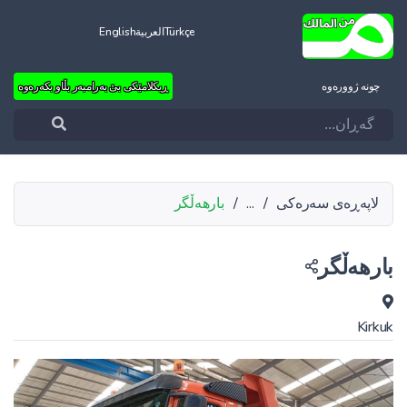
Türkçe
العربية
English
چونه‌ ژووره‌وه‌
ڕیکلامێکی بێ بەرامبەر بڵاو بکەرەوە
لاپەڕەی سەرەکی
/
...
/
بارهەڵگر
بارهەڵگر
Kirkuk