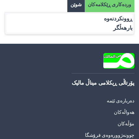
وردەکاری ڕێکلامەکان
شوێن
ڕوونکردنەوە
بارهەڵگر
پۆرتاڵی ڕیکلامی میناڵ مالیک
دەربارەی ئێمە
هەواڵەکان
مۆڵەکان
چوونەژوورەوەی فرۆشگا