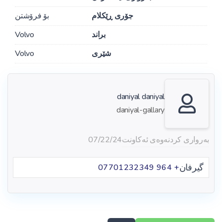
جۆری ڕێکلام
بۆ فرۆشتن
براند
Volvo
شێری
Volvo
daniyal daniyal
daniyal-gallary
بەرواری کردنەوەی ئەکاونت
07/22/24
گیرفان
+ 964 07701232349