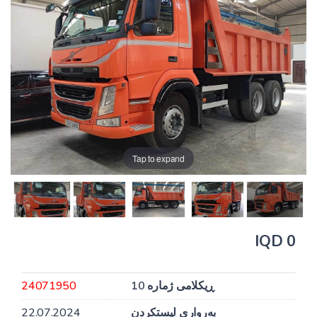
Tap to expand
0 IQD
ڕیکلامی ژمارە 10
24071950
بەرواری لیستکردن
22.07.2024