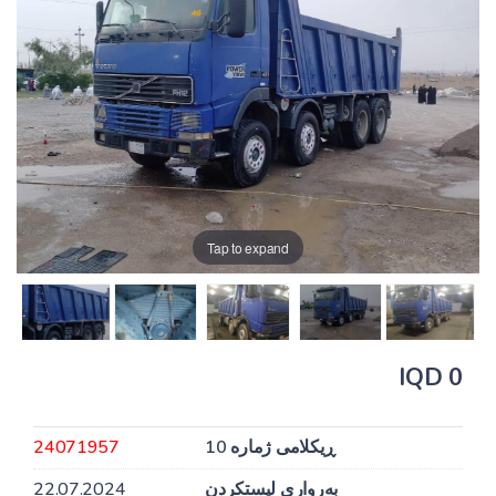
Tap to expand
0 IQD
ڕیکلامی ژمارە 10
24071957
بەرواری لیستکردن
22.07.2024