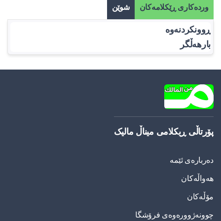
وردەکاری ڕێکلامەکان
شوێن
ڕوونکردنەوە
بارهەڵگر
پۆرتاڵی ڕیکلامی میناڵ مالیک
دەربارەی ئێمە
هەواڵەکان
مۆڵەکان
چوونەژوورەوەی فرۆشگا