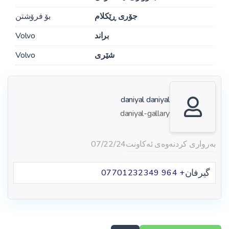
جۆری ڕێکلام
بۆ فرۆشتن
براند
Volvo
شێری
Volvo
daniyal daniyal
daniyal-gallary
بەرواری کردنەوەی ئەکاونت
07/22/24
گیرفان
+ 964 07701232349