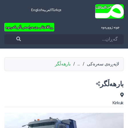
Türkçe
العربية
English
چونه‌ ژووره‌وه‌
ڕیکلامێکی بێ بەرامبەر بڵاو بکەرەوە
لاپەڕەی سەرەکی
/
...
/
بارهەڵگر
بارهەڵگر
Kirkuk