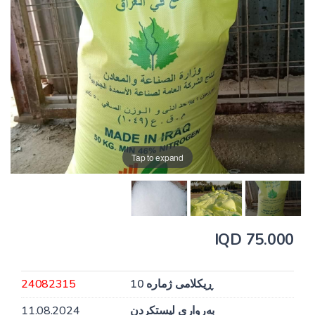
Tap to expand
75.000 IQD
ڕیکلامی ژمارە 10
24082315
بەرواری لیستکردن
11.08.2024