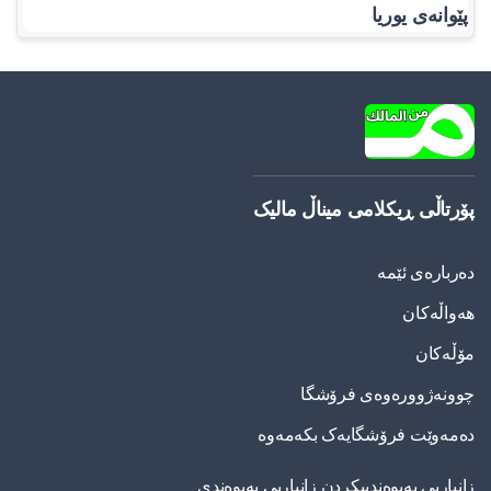
پێوانەی یوریا
پۆرتاڵی ڕیکلامی میناڵ مالیک
دەربارەی ئێمە
هەواڵەکان
مۆڵەکان
چوونەژوورەوەی فرۆشگا
دەمەوێت فرۆشگایەک بکەمەوە
زانیاریی په‌یوه‌ندییكردن زانیاریی په‌یوه‌ندی