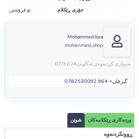
جۆری ڕێکلام
بۆ فرۆشتن
Mohammed Issa
mohammed_shop
بەرواری کردنەوەی ئەکاونت
07/31/24
گیرفان
+ 964 0782530092
وردەکاری ڕێکلامەکان
شوێن
ڕوونکردنەوە