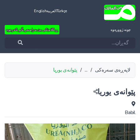
Türkçe
العربية
English
چونه‌ ژووره‌وه‌
ڕیکلامێکی بێ بەرامبەر بڵاو بکەرەوە
لاپەڕەی سەرەکی
/
...
/
پێوانەی یوریا
پێوانەی یوریا
Babil