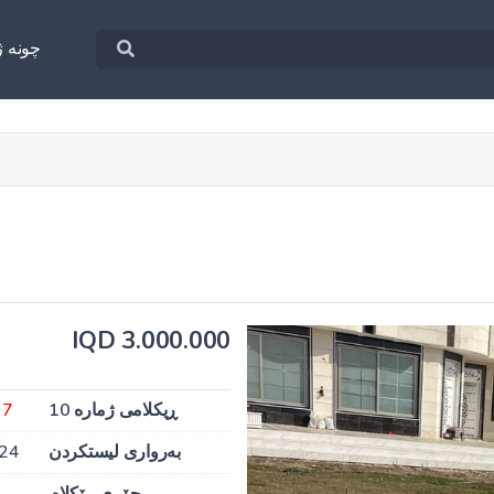
چونه‌ ژ
3.000.000 IQD
ڕیکلامی ژمارە 10
97
بەرواری لیستکردن
024
جۆری ڕێکلام
ب