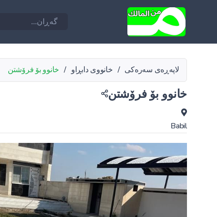
لاپەڕەی سەرەکی
/
خانووی دابڕاو
/
خانوو بۆ فرۆشتن
خانوو بۆ فرۆشتن
Babil