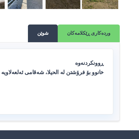
وردەکاری ڕێکلامەکان
شوێن
ڕوونکردنەوە
خانوو بۆ فرۆشتن لە الحیلا، شەقامی ئەلعەلاویە