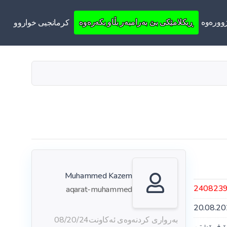
ووره‌وه‌
ڕیکلامێکی بێ بەرامبەر بڵاو بکەرەوە
کرمانجیی خواروو
Muhammed Kazem
240823
aqarat-muhammed
20.08.2
بەرواری کردنەوەی ئەکاونت
08/20/24
ۆ فرۆشتن