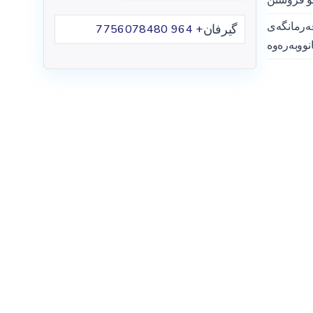
ەرمانگەی
گیرفان
+ 964 7756078480
نووبەرەوە