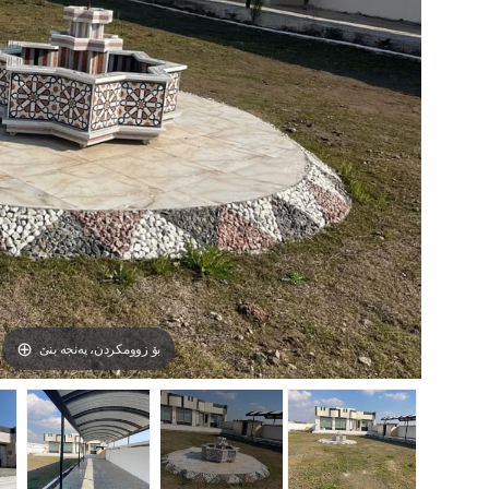
بۆ زوومکردن، پەنجە بنێ