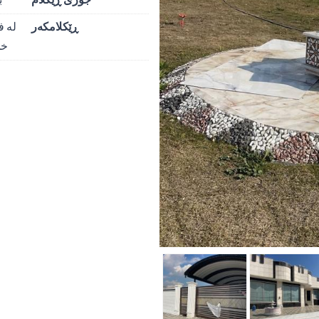
ڕێکلامکەر
لە ف
خا