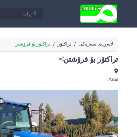
لاپەڕەی سەرەکی
/
تراکتۆر
/
تراکتۆر بۆ فرۆشتن
تراکتۆر بۆ فرۆشتن
Arbil