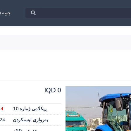
چونه‌ ژ
0 IQD
ڕیکلامی ژمارە 10
34
بەرواری لیستکردن
024
جۆری ڕێکلام
ب