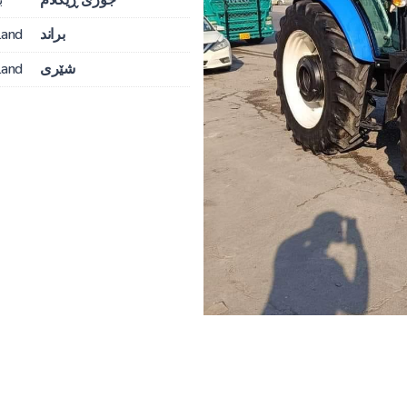
براند
land
شێری
land