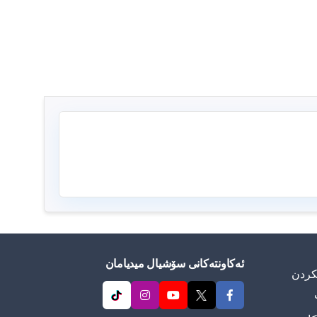
ئەکاونتەکانی سۆشیال میدیامان
ییكردن