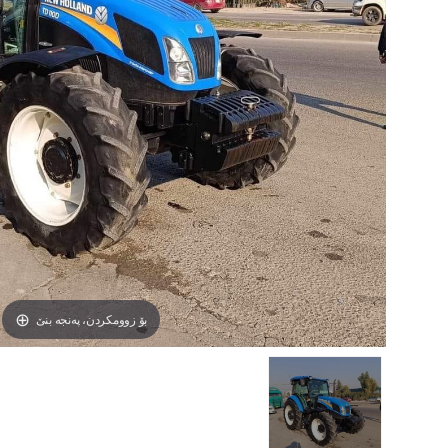
بۆ زوومکردن، پەنجە بنێ