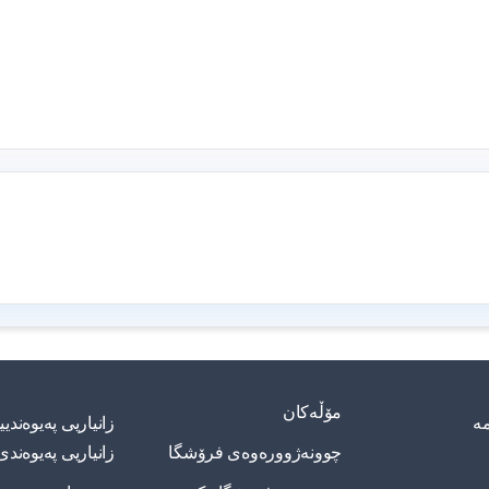
مۆڵەکان
مە
زانیاریی په‌یوه‌ند
چوونەژوورەوەی فرۆشگا
زانیاریی په‌یوه‌ندی