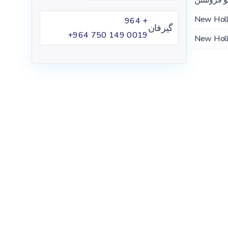
New Hol
+ 964
گیرفان
‪+964 750 149 0019
New Hol