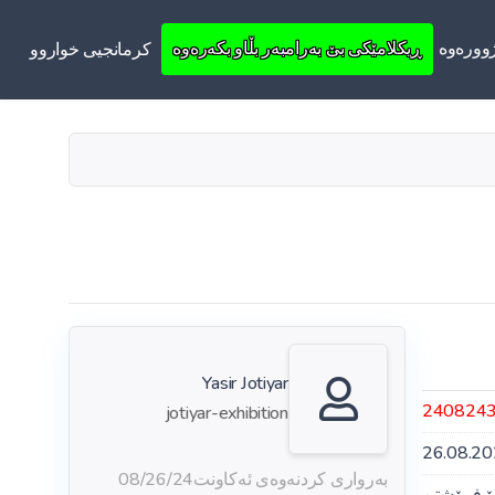
ووره‌وه‌
ڕیکلامێکی بێ بەرامبەر بڵاو بکەرەوە
کرمانجیی خواروو
Yasir Jotiyar
240824
jotiyar-exhibition
26.08.2
بەرواری کردنەوەی ئەکاونت
08/26/24
ۆ فرۆشتن