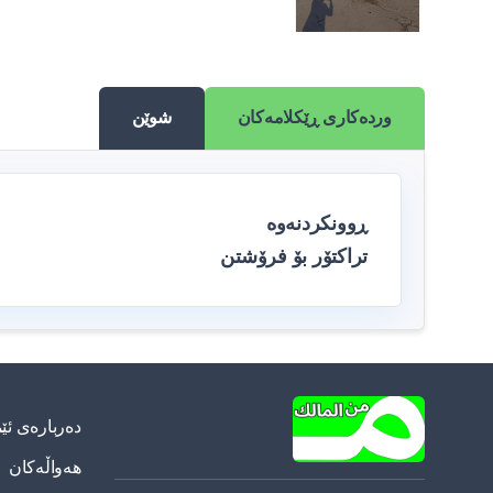
وردەکاری ڕێکلامەکان
شوێن
ڕوونکردنەوە
تراکتۆر بۆ فرۆشتن
دەربارەی ئێ
هەواڵەکان