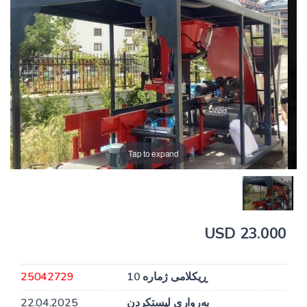
Tap to expand
23.000 USD
ڕیکلامی ژمارە 10
25042729
بەرواری لیستکردن
22.04.2025