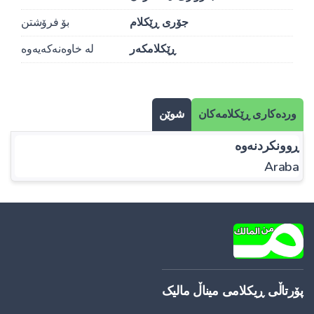
جۆری ڕێکلام
بۆ فرۆشتن
ڕێکلامکەر
لە خاوەنەکەیەوە
وردەکاری ڕێکلامەکان
شوێن
ڕوونکردنەوە
Araba
پۆرتاڵی ڕیکلامی میناڵ مالیک