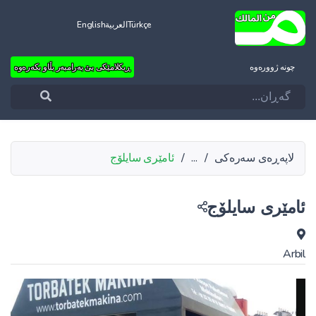
Türkçe
العربية
English
چونه‌ ژووره‌وه‌
ڕیکلامێکی بێ بەرامبەر بڵاو بکەرەوە
لاپەڕەی سەرەکی
/
...
/
ئامێری سایلۆج
ئامێری سایلۆج
Arbil