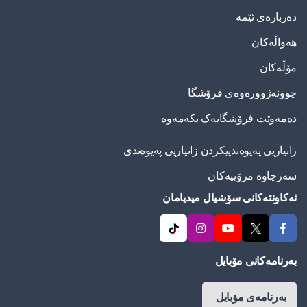
دەربارەی ئێمە
هەواڵەکان
مۆڵەکان
چوونەژوورەوەی فرۆشگا
دەمەوێت فرۆشگایەک بکەمەوە
زانیاریی په‌یوه‌ندییكردن زانیاریی په‌یوه‌ندی
سەرچاوە مرۆییەکان
ئەکاونتەکانی سۆشیال میدیامان
بەرنامەکانی مۆبایل
بەرنامەی مۆبایل