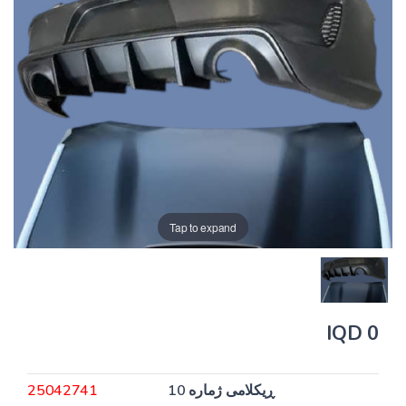
Tap to expand
0 IQD
ڕیکلامی ژمارە 10
25042741