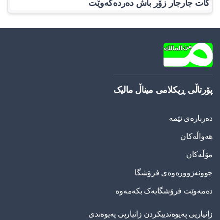
کات جارجار زۆر باش دەردەکەوێت
پۆرتاڵی ڕیکلامی میناڵ مالیک
دەربارەی ئێمە
هەواڵەکان
مۆڵەکان
چوونەژوورەوەی فرۆشگا
دەمەوێت فرۆشگایەک بکەمەوە
زانیاریی په‌یوه‌ندییكردن زانیاریی په‌یوه‌ندی