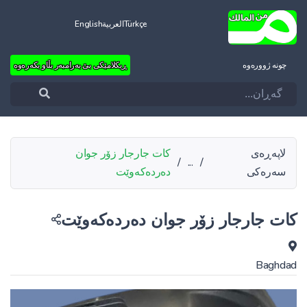
Türkçe
العربية
English
چونه‌ ژووره‌وه‌
ڕیکلامێکی بێ بەرامبەر بڵاو بکەرەوە
لاپەڕەی
کات جارجار زۆر جوان
/
...
/
سەرەکی
دەردەکەوێت
کات جارجار زۆر جوان دەردەکەوێت
Baghdad