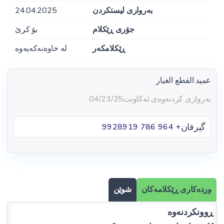
بەرواری لیستکردن
24.04.2025
جۆری ڕێکلام
بۆ کرێ
ڕێکلامکەر
لە خاوەنەکەیەوە
عميد القطع الغيار
بەرواری کردنەوەی ئەکاونت
04/23/25
گیرفان
+ 964 786 9928919
وردەکاری ڕێکلامەکان
شوێن
ڕوونکردنەوە