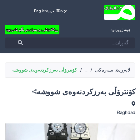
Türkçe
العربية
English
چونه‌ ژووره‌وه‌
ڕیکلامێکی بێ بەرامبەر بڵاو بکەرەوە
لاپەڕەی سەرەکی
/
...
/
کۆنترۆڵی بەرزکردنەوەی شووشە
کۆنترۆڵی بەرزکردنەوەی شووشە
Baghdad