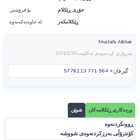
جۆری ڕێکلام
بۆ فرۆشتن
ڕێکلامکەر
لە خاوەنەکەیەوە
Mustafa Alkhair
بەرواری کردنەوەی ئەکاونت
07/10/25
گیرفان
+ 964 771 5776213
وردەکاری ڕێکلامەکان
شوێن
ڕوونکردنەوە
کۆنترۆڵی بەرزکردنەوەی شووشە