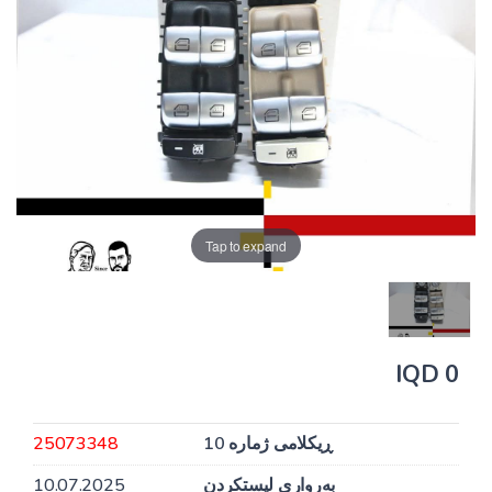
Tap to expand
0 IQD
ڕیکلامی ژمارە 10
25073348
بەرواری لیستکردن
10.07.2025