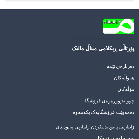
پۆرتاڵی ڕیکلامی میناڵ مالیک
دەربارەی ئێمە
هەواڵەکان
مۆڵەکان
چوونەژوورەوەی فرۆشگا
دەمەوێت فرۆشگایەک بکەمەوە
زانیاریی په‌یوه‌ندییكردن زانیاریی په‌یوه‌ندی
سەرچاوە مرۆییەکان