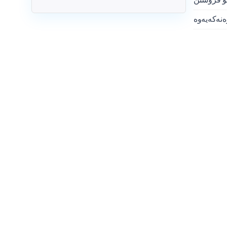
ەنەکەیەوە