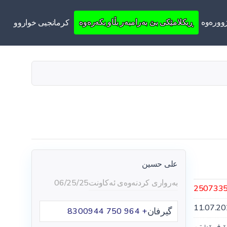
ووره‌وه‌
ڕیکلامێکی بێ بەرامبەر بڵاو بکەرەوە
کرمانجیی خواروو
علی حسین
بەرواری کردنەوەی ئەکاونت
06/25/25
250733
11.07.2
گیرفان
+ 964 750 8300944
ۆ فرۆشتن