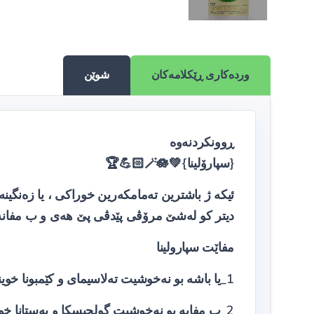
وردەکاری ڕێکلامەکان
شوێن
ڕوونکردنەوە
{سپارۆلینا}💚🪄🪷💪🏻🏆
ئیکە ژ باشترین تەمامکەرین خوراکی ، یا زەنگینه 
دیتر كو له‌شێ مرۆڤی پێدڤی پێ هه‌ی و ب مفانه
مفاێت سپارولینا
1_یا باشە بو نەخوشیت تەلاسیمای و کێمبونا خوینێ
2_ب مفایە بو نەخوشیت گولجیسکا و پەستانا خوینی و شەکری