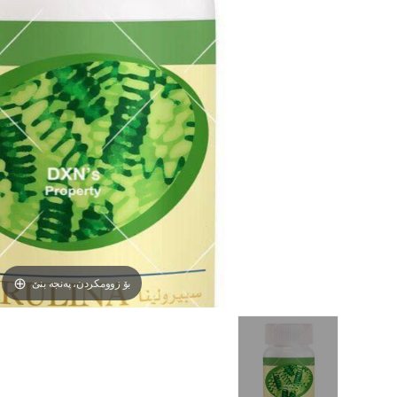
بۆ زوومکردن، پەنجە بنێ