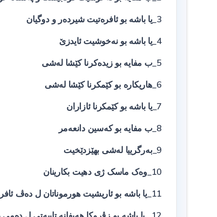
3_یا باشە بو ئافرەتیت شیردەر و دوگیان
4_یا باشە بو نەخوشیت ئایدزێ
5_ب مفایە بو زیدەکرنا کێشا لەشی
6_هاریکارە بو کێمکرنا کێشا لەشی
7_یا باشە بو کێمکرنا ئازاران
8_ب مفایە بو کەسین دانعەمر
9_بەرگرییا لەشی بهێزدێخیت
10_وەک ماسک ژی دهیت بکارینان
11_یا باشە بو ئاریشیت هورموناتان ل دەڤ ئافرەتان
12_ یا باشە بو زڤروکا هەیفانه تایبەتی ل دەمی دوگیانی دپارێزیت