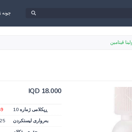
چونه‌ ژ
ینا ڤیتامین
18.000 IQD
ڕیکلامی ژمارە 10
59
بەرواری لیستکردن
025
جۆری ڕێکلام
ب