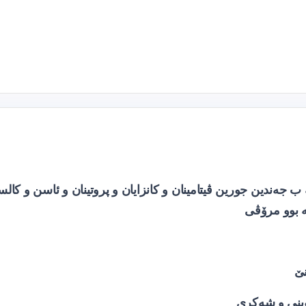
ب جەندین جورین ڤیتامینان و کانزایان و پروتینان و ئاسن و کالس
‌ بوو مرۆڤی