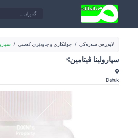
لاپەڕەی سەرەکی
/
جوانکاری و چاودێری کەسی
/
سپارول
سپارولینا ڤیتامین
Dahuk