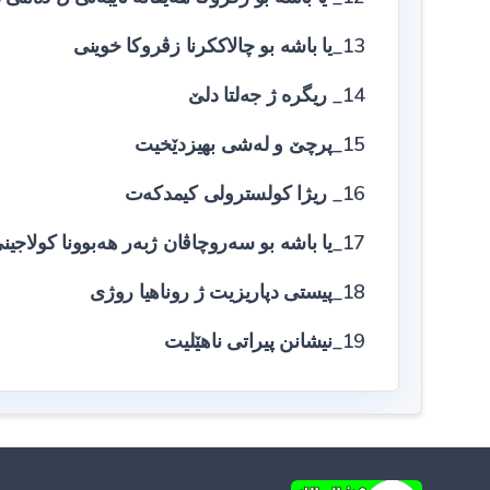
13_یا باشە بو چالاککرنا زڤروکا خوینی
14_ ریگرە ژ جەلتا دلێ
15_پرچێ و لەشی بهیزدێخیت
16_ ریژا کولسترولی کیمدکەت
17_یا باشە بو سەروچاڤان ژبەر هەبوونا کولاجینی
18_پیستی دپاریزیت ژ روناهیا روژی
19_نیشانن پیراتی ناهێلیت