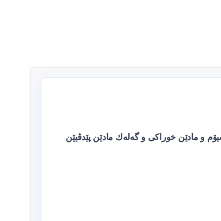
یۆم و مادێن خوراکی و گه‌له‌ك مادێن پێدڤیێن