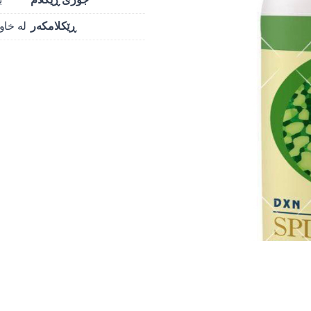
ڕێکلامکەر
لە خاو