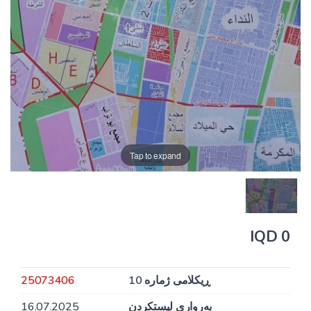
Tap to expand
0 IQD
ڕیکلامی ژمارە 10
25073406
بەرواری لیستکردن
16.07.2025