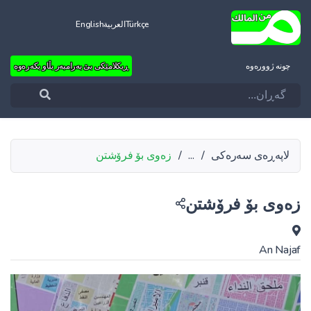
Türkçe
العربية
English
چونه‌ ژووره‌وه‌
ڕیکلامێکی بێ بەرامبەر بڵاو بکەرەوە
لاپەڕەی سەرەکی
/
...
/
زەوی بۆ فرۆشتن
زەوی بۆ فرۆشتن
An Najaf