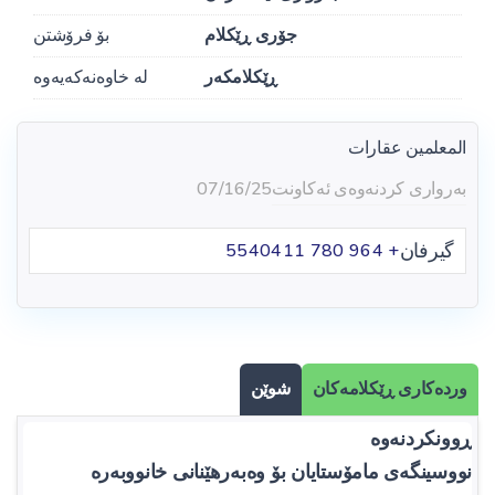
جۆری ڕێکلام
بۆ فرۆشتن
ڕێکلامکەر
لە خاوەنەکەیەوە
المعلمين عقارات
بەرواری کردنەوەی ئەکاونت
07/16/25
گیرفان
+ 964 780 5540411
وردەکاری ڕێکلامەکان
شوێن
ڕوونکردنەوە
نووسینگەی مامۆستایان بۆ وەبەرهێنانی خانووبەرە