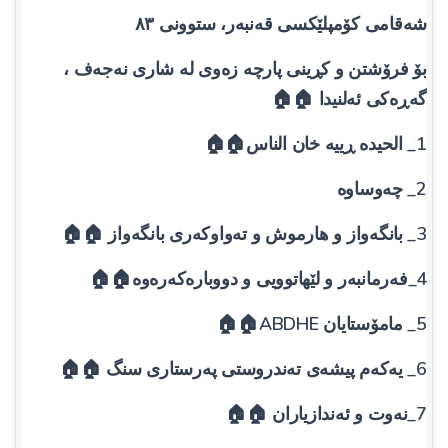
شەقامی کۆمپلێکسی قەنبەر، ستوونی ٨٣
بۆ فرۆشتن و کڕینی پارچە زەوی لە شاری نەجەف ،
گەڕەکی ئەلنیدا 🏠🏠
1_ الحیده ڕییه خان الناس🏠🏠
2_ چەوساوە
3_ بانگەواز و هارموش و تەواوکەری بانگەواز 🏠🏠
4_فەرمانبەر و لێهاتوویی و دووبارەکەرەوە🏠🏠
5_ مامۆستایان ABDHE🏠🏠
6_ یەکەم پیشەی تەندروستی پەرستاری سنگ 🏠🏠
7_نەوت و ئەندازیاران 🏠🏠