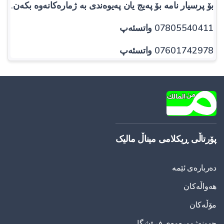
بۆ پرسیار نامە بۆ پەیج یان پەیوەندی بە ژمارەکانەوە بکەن.
07805540411 واتسئەپ
07601742978 واتسئەپ
پۆرتاڵی ڕیکلامی میناڵ مالیک
دەربارەی ئێمە
هەواڵەکان
مۆڵەکان
چوونەژوورەوەی فرۆشگا