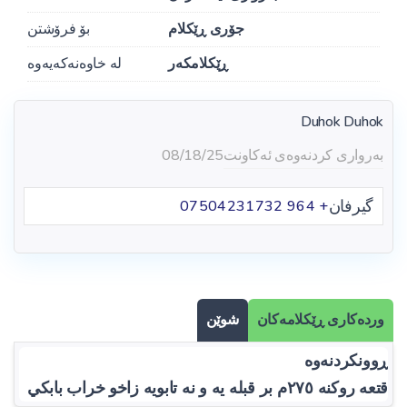
جۆری ڕێکلام
بۆ فرۆشتن
ڕێکلامکەر
لە خاوەنەکەیەوە
Duhok Duhok
بەرواری کردنەوەی ئەکاونت
08/18/25
گیرفان
+ 964 07504231732
وردەکاری ڕێکلامەکان
شوێن
ڕوونکردنەوە
قتعه روكنه ٢٧٥م بر قبله يه و نه تابويه زاخو خراب بابكي