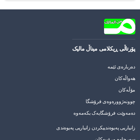
پۆرتاڵی ڕیکلامی میناڵ مالیک
دەربارەی ئێمە
هەواڵەکان
مۆڵەکان
چوونەژوورەوەی فرۆشگا
دەمەوێت فرۆشگایەک بکەمەوە
زانیاریی په‌یوه‌ندییكردن زانیاریی په‌یوه‌ندی
سەرچاوە مرۆییەکان