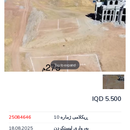
Tap to expand
5.500 IQD
ڕیکلامی ژمارە 10
25084646
بەرواری لیستکردن
18.08.2025