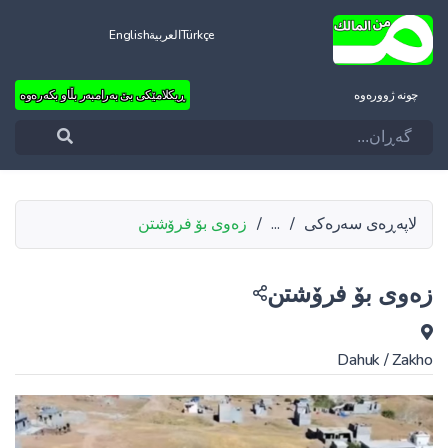
Türkçe
العربية
English
چونه‌ ژووره‌وه‌
ڕیکلامێکی بێ بەرامبەر بڵاو بکەرەوە
لاپەڕەی سەرەکی
/
...
/
زەوی بۆ فرۆشتن
زەوی بۆ فرۆشتن
Dahuk
/
Zakho