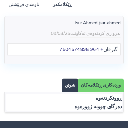
ڕێکلامکەر
ناوەندی فڕۆشتن
Jsur Ahmed
jsur-ahmed
بەرواری کردنەوەی ئەکاونت
09/03/25
گیرفان
+ 964 7504574898
وردەکاری ڕێکلامەکان
شوێن
ڕوونکردنەوە
دەرگای چوونە ژوورەوە