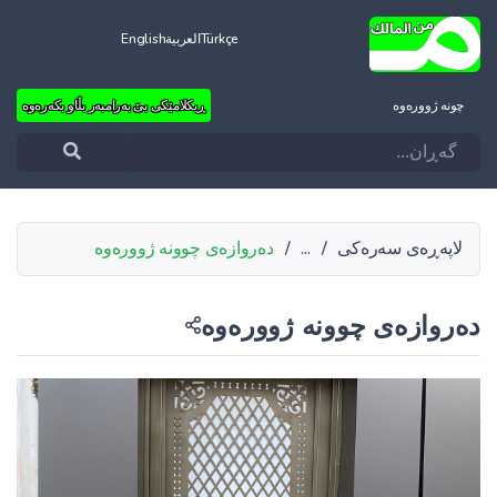
Türkçe
العربية
English
چونه‌ ژووره‌وه‌
ڕیکلامێکی بێ بەرامبەر بڵاو بکەرەوە
لاپەڕەی سەرەکی
/
...
/
دەروازەی چوونە ژوورەوە
دەروازەی چوونە ژوورەوە