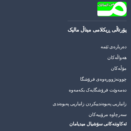
پۆرتاڵی ڕیکلامی میناڵ مالیک
دەربارەی ئێمە
هەواڵەکان
مۆڵەکان
چوونەژوورەوەی فرۆشگا
دەمەوێت فرۆشگایەک بکەمەوە
زانیاریی په‌یوه‌ندییكردن زانیاریی په‌یوه‌ندی
سەرچاوە مرۆییەکان
ئەکاونتەکانی سۆشیال میدیامان