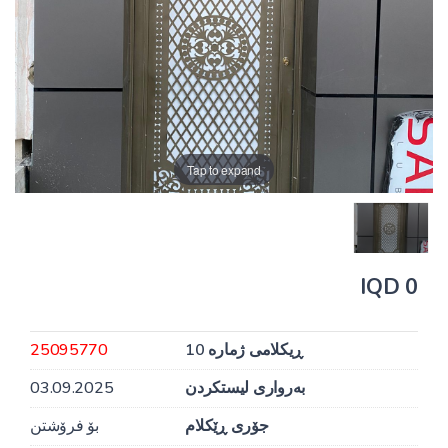
Tap to expand
0 IQD
ڕیکلامی ژمارە 10
25095770
بەرواری لیستکردن
03.09.2025
جۆری ڕێکلام
بۆ فرۆشتن