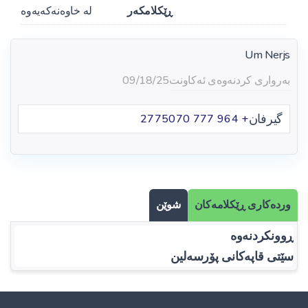
ڕێکلامکەر
لە خاوەنەکەیەوە
Um Nerjs
بەرواری کردنەوەی ئەکاونت
09/18/25
گیرفان
+ 964 777 2775070
وردەکاری ڕێکلامەکان
شوێن
ڕوونکردنەوە
سێتی قاپەکانی پۆرسەلین