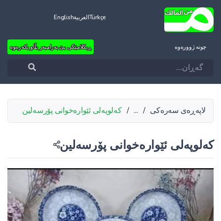
Türkçe
العربية
English
چونه‌ ژووره‌وه‌
ڕیکلامێکی بێ بەرامبەر بڵاو بکەرەوە
لاپەڕەی سەرەکی
/
...
/
کەلوپەلی ئێوارەخوانی پۆرسەلین
کەلوپەلی ئێوارەخوانی پۆرسەلین