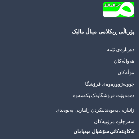
پۆرتاڵی ڕیکلامی میناڵ مالیک
دەربارەی ئێمە
هەواڵەکان
مۆڵەکان
چوونەژوورەوەی فرۆشگا
دەمەوێت فرۆشگایەک بکەمەوە
زانیاریی په‌یوه‌ندییكردن زانیاریی په‌یوه‌ندی
سەرچاوە مرۆییەکان
ئەکاونتەکانی سۆشیال میدیامان