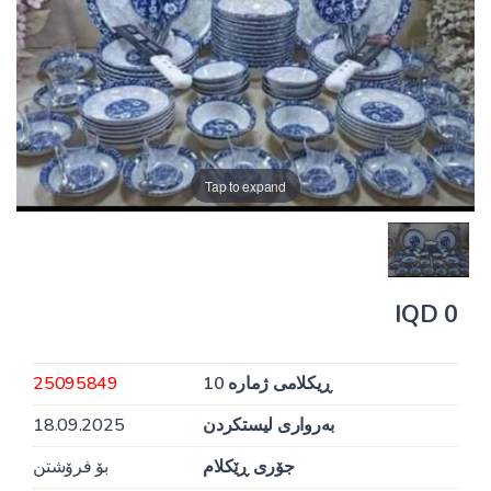
Tap to expand
0 IQD
ڕیکلامی ژمارە 10
25095849
بەرواری لیستکردن
18.09.2025
جۆری ڕێکلام
بۆ فرۆشتن