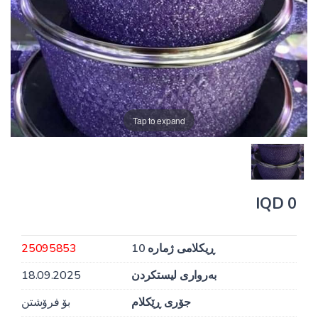
Tap to expand
0 IQD
ڕیکلامی ژمارە 10
25095853
بەرواری لیستکردن
18.09.2025
جۆری ڕێکلام
بۆ فرۆشتن