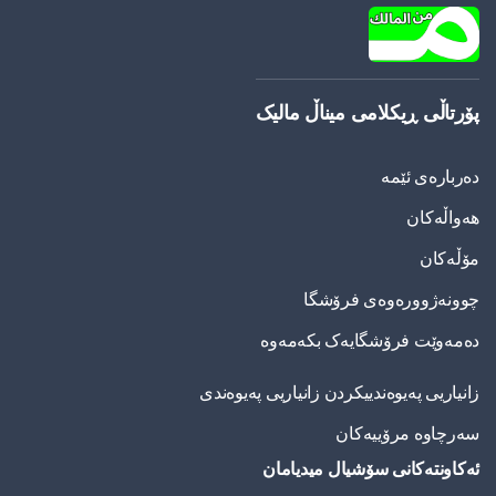
پۆرتاڵی ڕیکلامی میناڵ مالیک
دەربارەی ئێمە
هەواڵەکان
مۆڵەکان
چوونەژوورەوەی فرۆشگا
دەمەوێت فرۆشگایەک بکەمەوە
زانیاریی په‌یوه‌ندییكردن زانیاریی په‌یوه‌ندی
سەرچاوە مرۆییەکان
ئەکاونتەکانی سۆشیال میدیامان