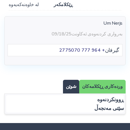
ڕێکلامکەر
لە خاوەنەکەیەوە
Um Nerjs
بەرواری کردنەوەی ئەکاونت
09/18/25
گیرفان
+ 964 777 2775070
وردەکاری ڕێکلامەکان
شوێن
ڕوونکردنەوە
سێتی مەنجەڵ