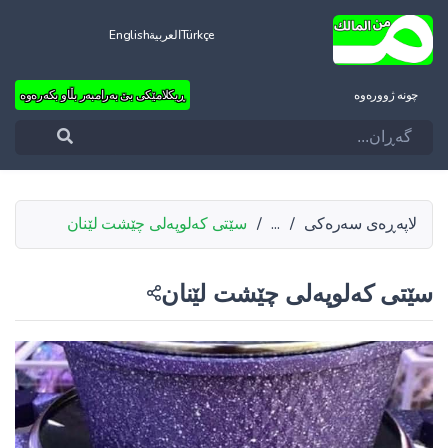
Türkçe
العربية
English
چونه‌ ژووره‌وه‌
ڕیکلامێکی بێ بەرامبەر بڵاو بکەرەوە
لاپەڕەی سەرەکی
/
...
/
سێتی کەلوپەلی چێشت لێنان
سێتی کەلوپەلی چێشت لێنان