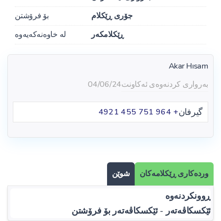
جۆری ڕێکلام
بۆ فرۆشتن
ڕێکلامکەر
لە خاوەنەکەیەوە
Akar Hısam
بەرواری کردنەوەی ئەکاونت
04/06/24
گیرفان
+ 964 751 455 4921
وردەکاری ڕێکلامەکان
شوێن
ڕوونکردنەوە
ئێکسکاڤەتەر - ئێکسکاڤەتەر بۆ فرۆشتن