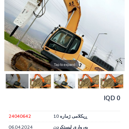
Tap to expand
0 IQD
ڕیکلامی ژمارە 10
24040642
بەرواری لیستکردن
06.04.2024