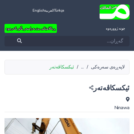
Türkçe
العربية
English
چونه‌ ژووره‌وه‌
ڕیکلامێکی بێ بەرامبەر بڵاو بکەرەوە
لاپەڕەی سەرەکی
/
...
/
ئیکسکاڤەتەر
ئیکسکاڤەتەر
Ninawa