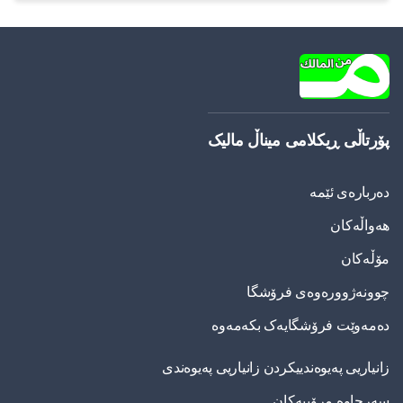
پۆرتاڵی ڕیکلامی میناڵ مالیک
دەربارەی ئێمە
هەواڵەکان
مۆڵەکان
چوونەژوورەوەی فرۆشگا
دەمەوێت فرۆشگایەک بکەمەوە
زانیاریی په‌یوه‌ندییكردن زانیاریی په‌یوه‌ندی
سەرچاوە مرۆییەکان