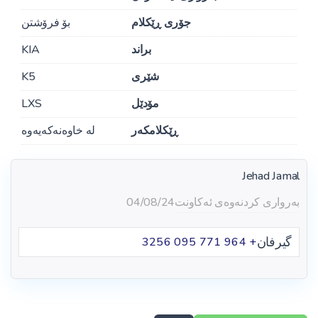
جۆری ڕێکلام
بۆ فرۆشتن
براند
KIA
شێری
K5
مۆدێل
LXS
ڕێکلامکەر
لە خاوەنەکەیەوە
Jehad Jamal
بەرواری کردنەوەی ئەکاونت
04/08/24
گیرفان
+ 964 771 095 3256