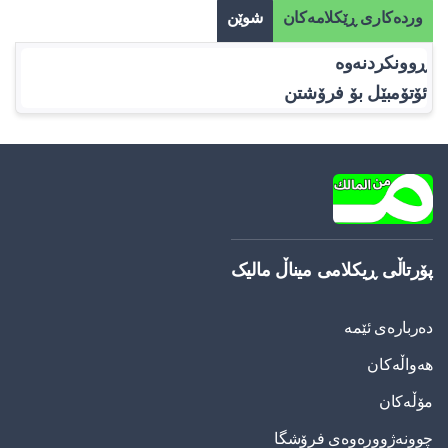
وردەکاری ڕێکلامەکان
شوێن
ڕوونکردنەوە
ئۆتۆمبێل بۆ فرۆشتن
پۆرتاڵی ڕیکلامی میناڵ مالیک
دەربارەی ئێمە
هەواڵەکان
مۆڵەکان
چوونەژوورەوەی فرۆشگا