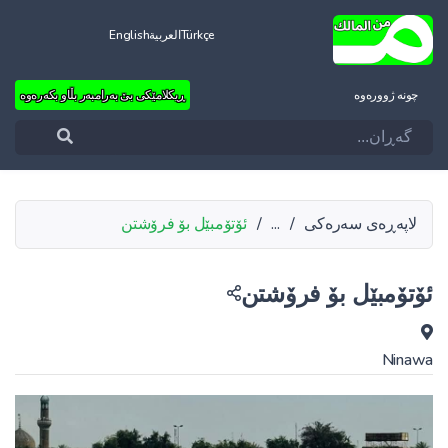
Türkçe
العربية
English
چونه‌ ژووره‌وه‌
ڕیکلامێکی بێ بەرامبەر بڵاو بکەرەوە
لاپەڕەی سەرەکی
/
...
/
ئۆتۆمبێل بۆ فرۆشتن
ئۆتۆمبێل بۆ فرۆشتن
Ninawa