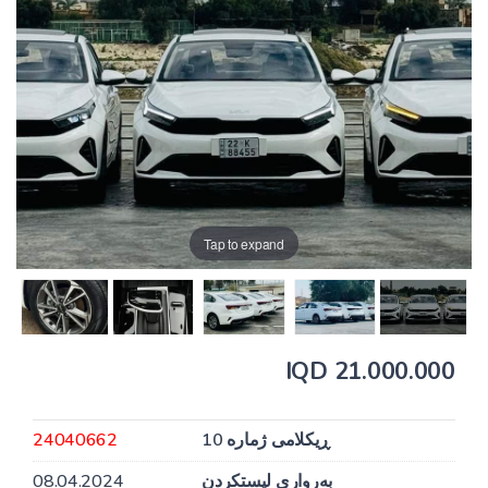
Tap to expand
21.000.000 IQD
ڕیکلامی ژمارە 10
24040662
بەرواری لیستکردن
08.04.2024