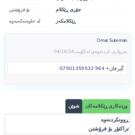
جۆری ڕێکلام
بۆ فرۆشتن
ڕێکلامکەر
لە خاوەنەکەیەوە
Omar Suleman
بەرواری کردنەوەی ئەکاونت
04/16/24
گیرفان
+ 964 07501359532
وردەکاری ڕێکلامەکان
شوێن
ڕوونکردنەوە
تراکتۆر بۆ فرۆشتن