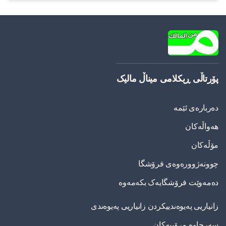
پۆرتاڵی ڕیکلامی میناڵ مالیک
دەربارەی ئێمە
هەواڵەکان
مۆڵەکان
چوونەژوورەوەی فرۆشگا
دەمەوێت فرۆشگایەک بکەمەوە
زانیاریی په‌یوه‌ندییكردن زانیاریی په‌یوه‌ندی
سەرچاوە مرۆییەکان