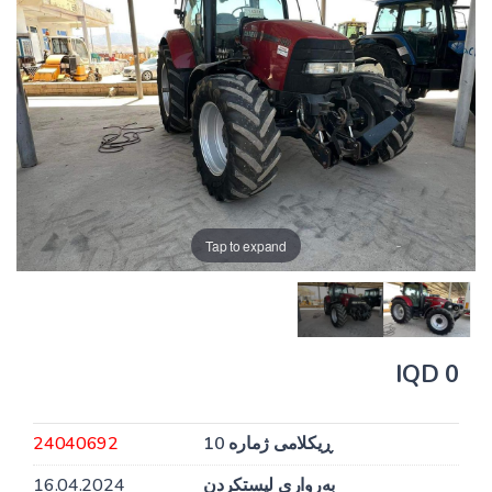
Tap to expand
0 IQD
ڕیکلامی ژمارە 10
24040692
بەرواری لیستکردن
16.04.2024