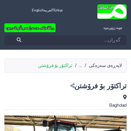
Türkçe
العربية
English
چونه‌ ژووره‌وه‌
ڕیکلامێکی بێ بەرامبەر بڵاو بکەرەوە
لاپەڕەی سەرەکی
/
...
/
تراکتۆر بۆ فرۆشتن
تراکتۆر بۆ فرۆشتن
Baghdad