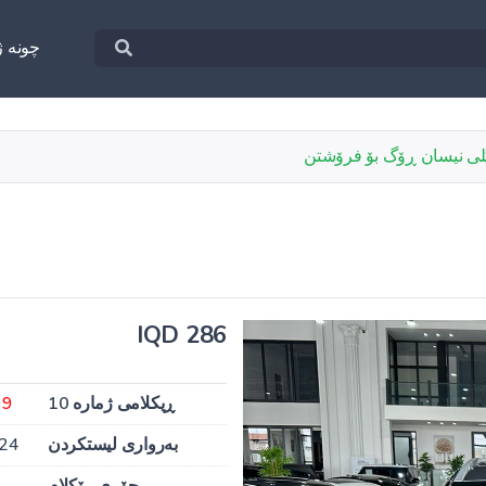
چونه‌ ژ
ێلی نیسان ڕۆگ بۆ فرۆشتن
286 IQD
ڕیکلامی ژمارە 10
99
بەرواری لیستکردن
024
جۆری ڕێکلام
ب