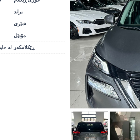
براند
شێری
مۆدێل
ڕێکلامکەر
لە خاو