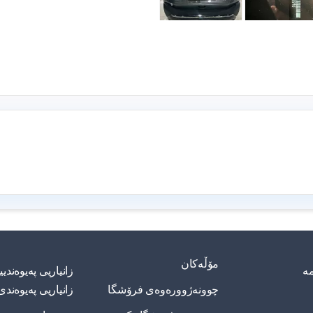
مۆڵەکان
مە
زانیاریی په‌یوه‌ند
چوونەژوورەوەی فرۆشگا
زانیاریی په‌یوه‌ندی