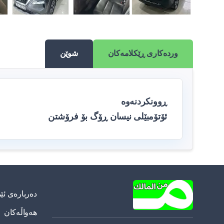
وردەکاری ڕێکلامەکان
شوێن
ڕوونکردنەوە
ئۆتۆمبێلی نیسان ڕۆگ بۆ فرۆشتن
دەربارەی ئێ
هەواڵەکان