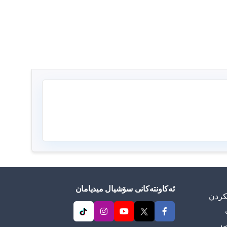
ئەکاونتەکانی سۆشیال میدیامان
ییكردن