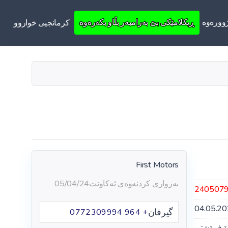
ووره‌وه‌
ڕیکلامێکی بێ بەرامبەر بڵاو بکەرەوە
کرمانجیی خواروو
First Motors
بەرواری کردنەوەی ئەکاونت
05/04/24
240507
04.05.2
گیرفان
+ 964 0772309994
ۆ فرۆشتن