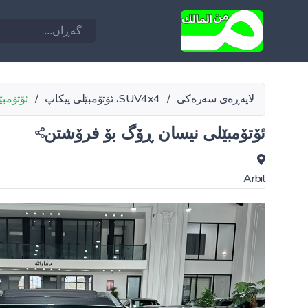
لاپەڕەی سەرەکی
/
SUV4x4، ئۆتۆمبێلی پیکاپ
/
ئۆتۆمب
ئۆتۆمبێلی نیسان ڕۆگ بۆ فرۆشتن
Arbil