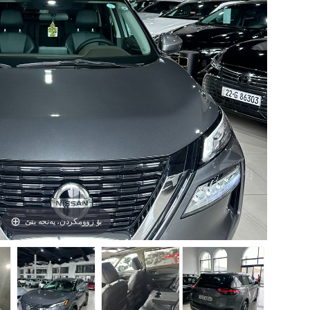
بۆ زوومکردن، پەنجە بنێ