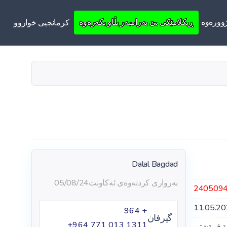
ووره‌وه‌
ڕیکلامێکی بێ بەرامبەر بڵاو بکەرەوە
کرمانجیی خواروو
Dalal Bagdad
بەرواری کردنەوەی ئەکاونت
05/08/24
240509
11.05.2
+ 964
گیرفان
‪+964 771 013 1311‬
ۆ فرۆشتن