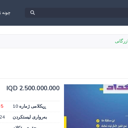
چونه‌ ژ
زرگانی
2.500.000.000 IQD
ڕیکلامی ژمارە 10
45
بەرواری لیستکردن
024
جۆری ڕێکلام
ب