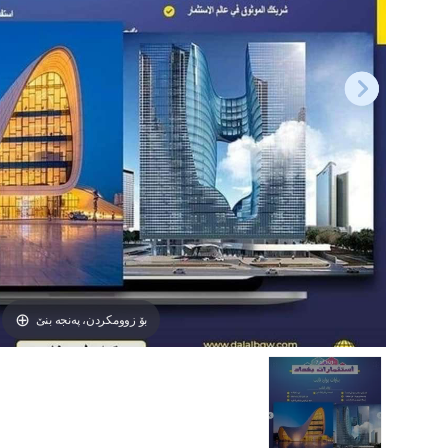
بۆ زوومکردن، پەنجە بنێ