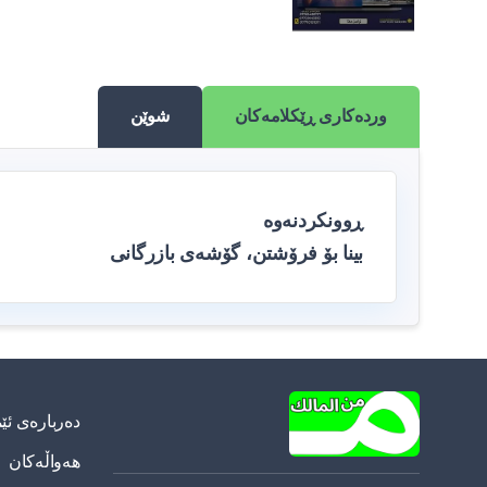
وردەکاری ڕێکلامەکان
شوێن
ڕوونکردنەوە
بینا بۆ فرۆشتن، گۆشەی بازرگانی
دەربارەی ئێ
هەواڵەکان