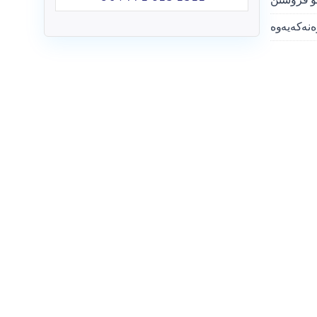
ەنەکەیەوە