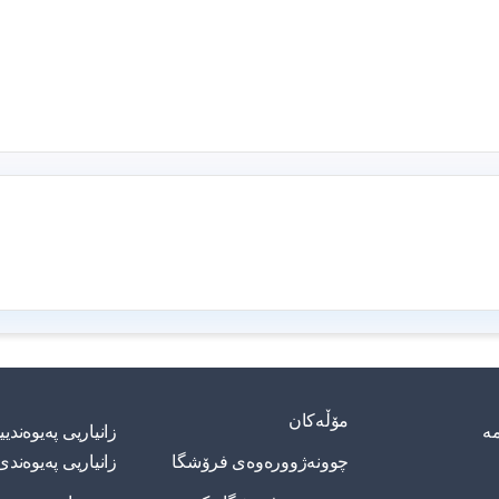
مۆڵەکان
مە
زانیاریی په‌یوه‌ند
چوونەژوورەوەی فرۆشگا
زانیاریی په‌یوه‌ندی