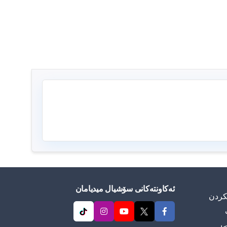
ئەکاونتەکانی سۆشیال میدیامان
ییكردن