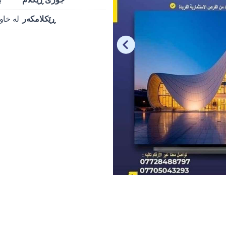
ڕێکلامکەر
لە خاو