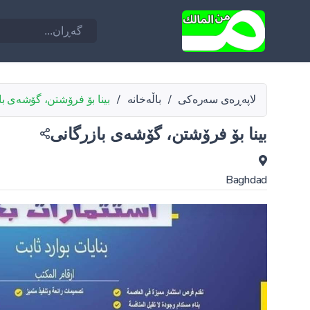
لاپەڕەی سەرەکی
/
باڵەخانە
/
بینا بۆ فرۆشتن، گۆشەی با
بینا بۆ فرۆشتن، گۆشەی بازرگانی
Baghdad