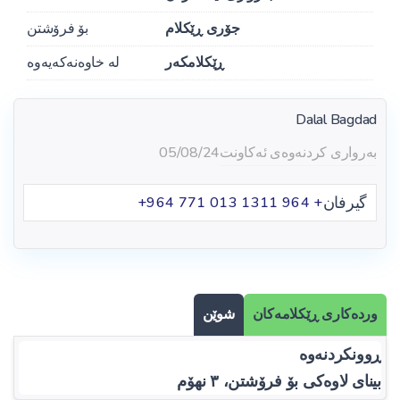
جۆری ڕێکلام
بۆ فرۆشتن
ڕێکلامکەر
لە خاوەنەکەیەوە
Dalal Bagdad
بەرواری کردنەوەی ئەکاونت
05/08/24
گیرفان
+ 964 ‪+964 771 013 1311‬
وردەکاری ڕێکلامەکان
شوێن
ڕوونکردنەوە
بینای لاوەکی بۆ فرۆشتن، ٣ نهۆم