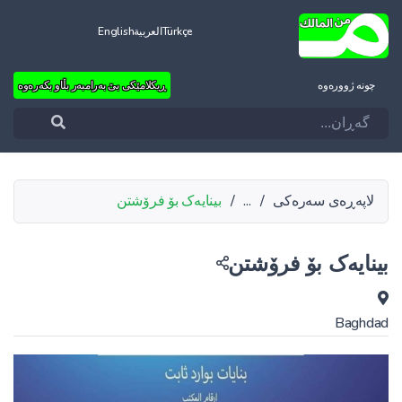
Türkçe
العربية
English
چونه‌ ژووره‌وه‌
ڕیکلامێکی بێ بەرامبەر بڵاو بکەرەوە
لاپەڕەی سەرەکی
/
...
/
بینایەک بۆ فرۆشتن
بینایەک بۆ فرۆشتن
Baghdad