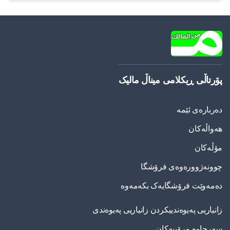
پۆرتاڵی ڕیکلامی میناڵ مالیک
دەربارەی ئێمە
هەواڵەکان
مۆڵەکان
چوونەژوورەوەی فرۆشگا
دەمەوێت فرۆشگایەک بکەمەوە
زانیاریی په‌یوه‌ندییكردن زانیاریی په‌یوه‌ندی
سەرچاوە مرۆییەکان