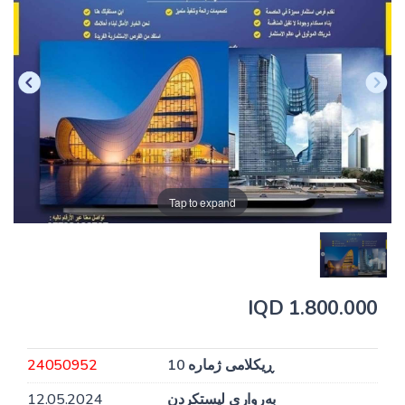
Tap to expand
1.800.000 IQD
ڕیکلامی ژمارە 10
24050952
بەرواری لیستکردن
12.05.2024