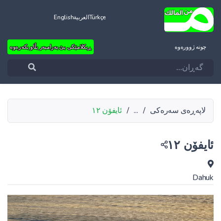
Türkçe
العربية
English
چونه‌ ژووره‌وه‌
ڕیکلامێکی بێ بەرامبەر بڵاو بکەرەوە
لاپەڕەی سەرەکی
/
...
/
ئایفۆن ١٢
ئایفۆن ١٢
Dahuk