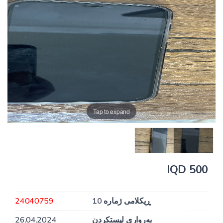
Tap to expand
500 IQD
ڕیکلامی ژمارە 10
24040759
بەرواری لیستکردن
26.04.2024