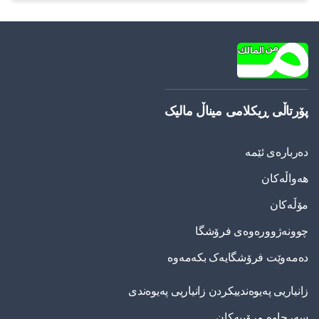
پۆرتاڵی ڕیکلامی میناڵ مالیک
دەربارەی ئێمە
هەواڵەکان
مۆڵەکان
چوونەژوورەوەی فرۆشگا
دەمەوێت فرۆشگایەک بکەمەوە
زانیاریی په‌یوه‌ندییكردن زانیاریی په‌یوه‌ندی
سەرچاوە مرۆییەکان