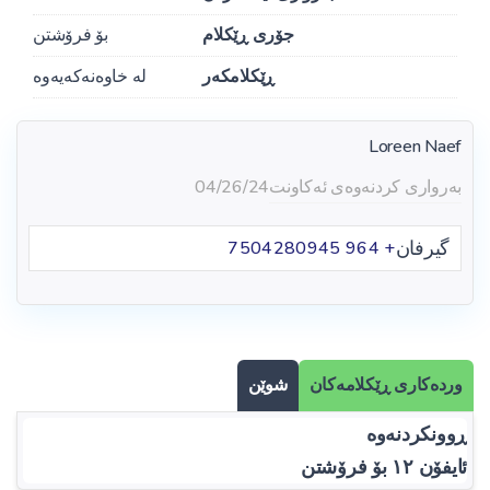
جۆری ڕێکلام
بۆ فرۆشتن
ڕێکلامکەر
لە خاوەنەکەیەوە
Loreen Naef
بەرواری کردنەوەی ئەکاونت
04/26/24
گیرفان
+ 964 7504280945
وردەکاری ڕێکلامەکان
شوێن
ڕوونکردنەوە
ئایفۆن ١٢ بۆ فرۆشتن