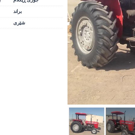
براند
شێری