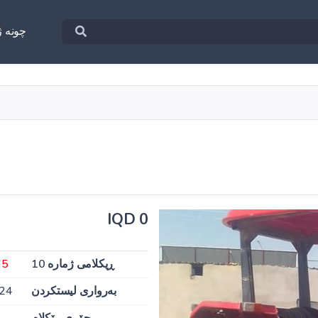
چونه‌ ژ
0 IQD
ڕیکلامی ژمارە 10
65
بەرواری لیستکردن
024
جۆری ڕێکلام
ب