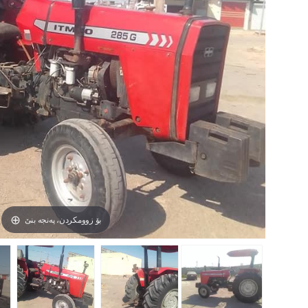
بۆ زوومکردن، پەنجە بنێ