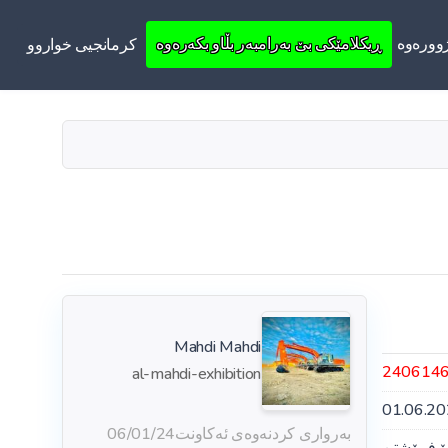
ووره‌وه‌
ڕیکلامێکی بێ بەرامبەر بڵاو بکەرەوە
کرمانجیی خواروو
Mahdi Mahdi
240614
al-mahdi-exhibition
01.06.2
بەرواری کردنەوەی ئەکاونت
06/01/24
ۆ فرۆشتن