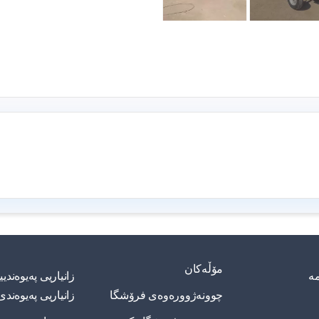
مۆڵەکان
مە
زانیاریی په‌یوه‌ند
چوونەژوورەوەی فرۆشگا
زانیاریی په‌یوه‌ندی