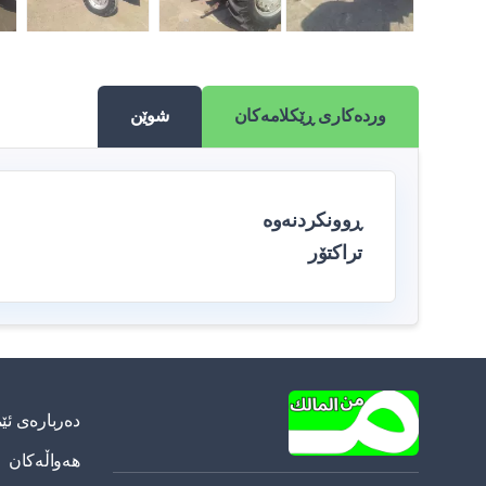
وردەکاری ڕێکلامەکان
شوێن
ڕوونکردنەوە
تراکتۆر
دەربارەی ئێ
هەواڵەکان