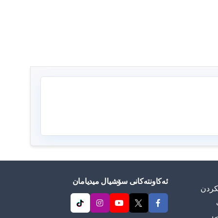
ئەکاونتەکانی سۆشیال میدیامان
ییكردن