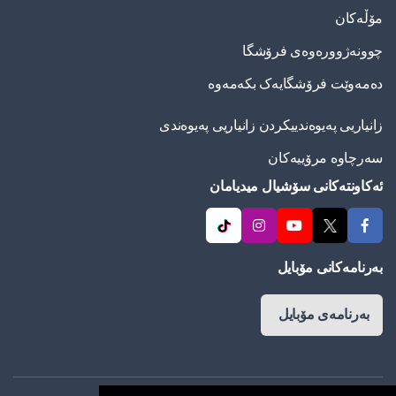
مۆڵەکان
چوونەژوورەوەی فرۆشگا
دەمەوێت فرۆشگایەک بکەمەوە
زانیاریی په‌یوه‌ندییكردن زانیاریی په‌یوه‌ندی
سەرچاوە مرۆییەکان
ئەکاونتەکانی سۆشیال میدیامان
بەرنامەکانی مۆبایل
بەرنامەی مۆبایل