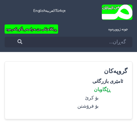
Türkçe
العربية
English
چونه‌ ژووره‌وه‌
ڕیکلامێکی بێ بەرامبەر بڵاو بکەرەوە
گروپەکان
ئامێری بازرگانی
ڕێگاوبان
بۆ کرێ
بۆ فرۆشتن