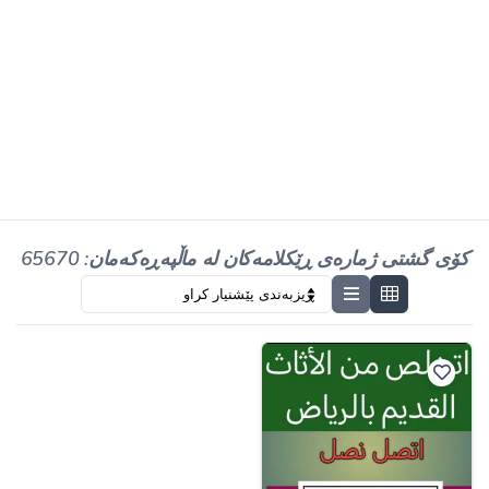
کۆی گشتی ژمارەی ڕێکلامەکان لە ماڵپەڕەکەمان: 65670