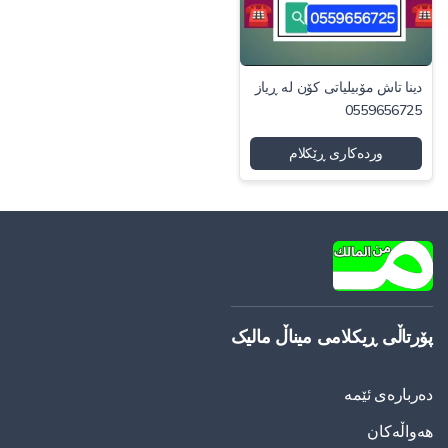
دینا تاش مۆبیلیاتی کۆن لە ڕیاز
0559656725
وردەکاری ڕێکلام
پۆرتاڵی ڕیکلامی میناڵ مالیک
دەربارەی ئێمە
هەواڵەکان