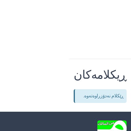
ڕیکلامەکان
ڕێکلام نەدۆزراوەتەوە.