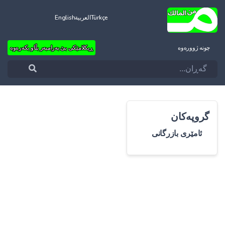
Türkçe
العربية
English
چونه‌ ژووره‌وه‌
ڕیکلامێکی بێ بەرامبەر بڵاو بکەرەوە
گروپەکان
ئامێری بازرگانی