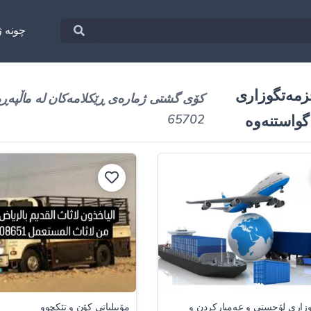
چونه‌ ژ
مەتگوزاری
کۆی گشتی ژمارەی ڕێکلامەکان لە ماڵپەڕ
گواستنەوە
65702
زاری لۆجستی و عەمبارکردن و
مۆبیلیاتی کۆن و تێکچوو