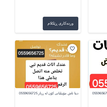
وردەکاری ڕێکلام
دینا تاش مۆبیلیاتی کۆن لە ڕیاز 0559656725