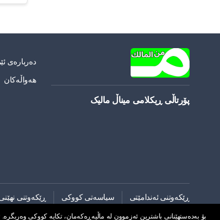
دەربارەی ئێ
هەواڵەکان
پۆرتاڵی ڕیکلامی میناڵ مالیک
ڕێکەوتنی ئەندامێتی
سیاسەتی کووکی
ڕێکەوتنی نهێنی
بۆ بەدەستهێنانی باشترین ئەزموون لە ماڵپەڕەکەمان، تکایە کووکی وەربگرە. ئە