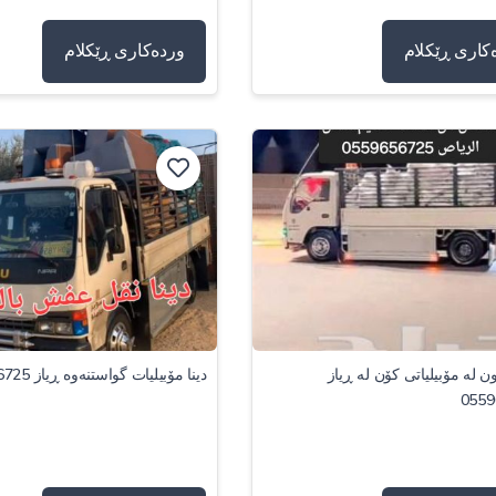
کاری ڕێکلام
وردەکاری ڕێکلام
ن لە مۆبیلیاتی کۆن لە ڕیاز
دینا مۆبیلیات گواستنەوە ڕیاز 0559656725
0559