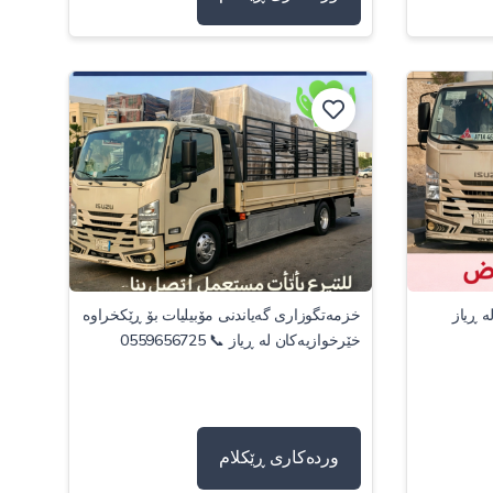
ە ڕیاز
خزمەتگوزاری گەیاندنی مۆبیلیات بۆ ڕێکخراوە
خێرخوازیەکان لە ڕیاز 📞 0559656725
وردەکاری ڕێکلام