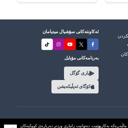
ئەکاونتەکانی سۆشیال میدیامان
ییكردن
کان
بەرنامەکانی مۆبایل
یاری گۆگل
كۆگای ئەپڵیكەیشن
اڵپەڕەکە بەکاربهێنیت. دەتوانیت زانیاری وردتر دەربارەی کووکیەکان