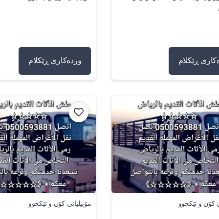
کاری ڕێکلام
وردەکاری ڕێکلام
ی کۆن و تێکچوو
مۆبیلیاتی کۆن و تێکچوو