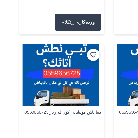
وردەکاری ڕێکلام
دینا تاش مۆبیلیاتی کۆن لە ڕیاز 0559656725