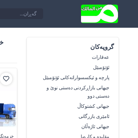
خز
گروپەکان
عەقارات
ئۆتۆمبێل
پارچە و ئیکسسواراتەکانی ئۆتۆمبێل
جیهانی بازاڕکردنی دەستی نوێ و
دەستی دوو
جیهانی کشتوکاڵ
ئامێری بازرگانی
جیهانی ئاژەڵان
مۆلیدە و کارەبا
خزمەتگو