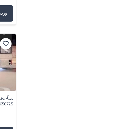
وردە
ڕزگاربوو
656725