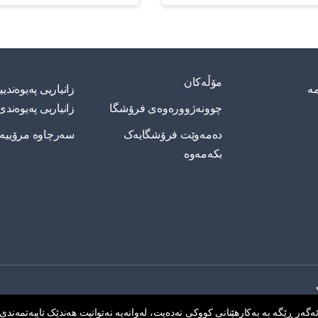
مۆڵەکان
مە
زانیاریی په‌یوه‌ند
چوونەژوورەوەی فرۆشگا
زانیاریی په‌یوه‌ندی
دەمەوێت فرۆشگایەک
سەرچاوە مرۆییە
بکەمەوە
گەر ڕێگە بە بەکارهێنانی کووکی نەدەیت، لەوانەیە نەتوانیت هەندێک تایبەتمەندی م