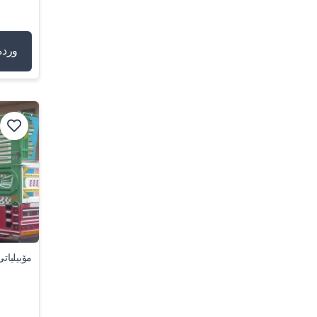
وردە
مۆبیلیاتی کۆ