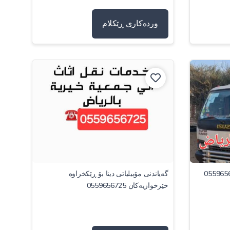
وردەکاری ڕێکلام
گەیاندنی مۆبیلیاتی دینا بۆ ڕێکخراوە
خێرخوازیەکان 0559656725