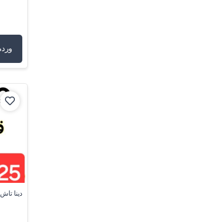
وردە
دینا تاش، م