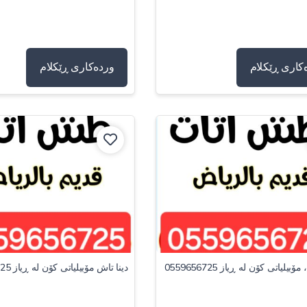
کاری ڕێکلام
وردەکاری ڕێکلام
ۆبیلیاتی کۆن لە ڕیاز 0559656725
دینا تاش مۆبیلیاتی کۆن لە ڕیاز 0559656725