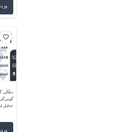
وردە
دەڵاڵی گ
گومرگی ل
حەلیل (ز
وردە