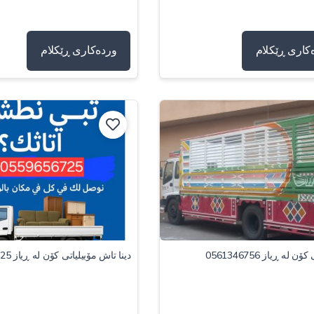
کاری ڕێکلام
وردەکاری ڕێکلام
ن لە ڕیاز 0561346756
دینا تاش مۆبیلیاتی کۆن لە ڕیاز 0559656725