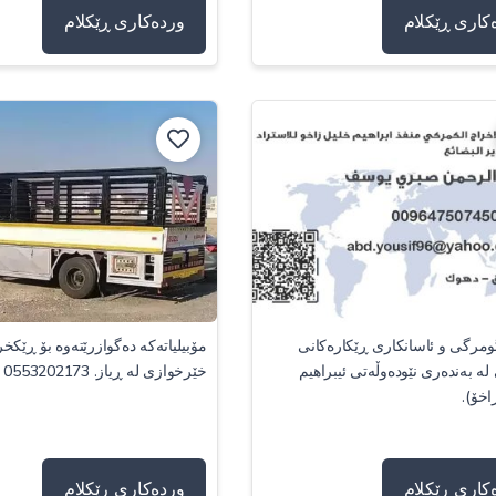
کاری ڕێکلام
وردەکاری ڕێکلام
ومرگی و ئاسانکاری ڕێکارەکانی
مۆبیلیاتەکە دەگوازرێتەوە بۆ ڕێکخ
ە بەندەری نێودەوڵەتی ئیبراهیم
خێرخوازی لە ڕیاز. 0553202173
اخۆ).
کاری ڕێکلام
وردەکاری ڕێکلام