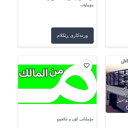
مۆبیلیات
وردەکاری ڕێکلام
مۆبیلیاتی کۆن و تێکچوو