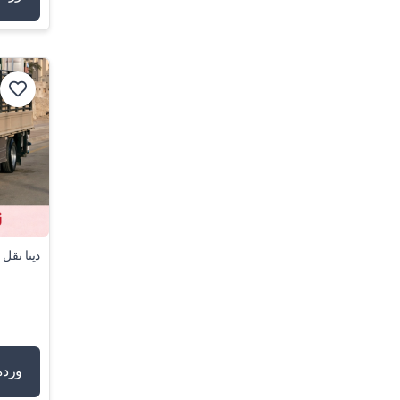
دينا نقل عف
وردە