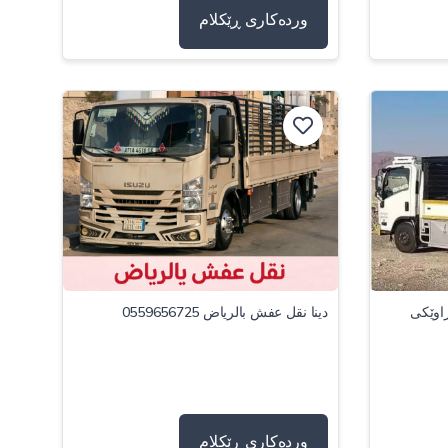
وردەکاری ڕێکلام
راوێکی
دينا نقل عفش بالرياض 0559656725
وردەکاری ڕێکلام