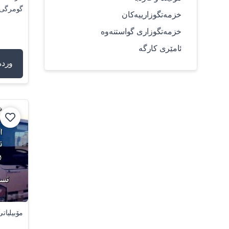
گومرگی
خزمەتگوزارییەکان
خزمەتگوزاری گواستنەوە
ئامێری کارگە
وردە
مۆبیلیات