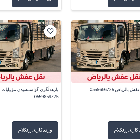
ش بالرياض 0559656725
بارهەڵگری گواستنەوەی مۆبیلیات ل
0559656725
کاری ڕێکلام
وردەکاری ڕێکلام