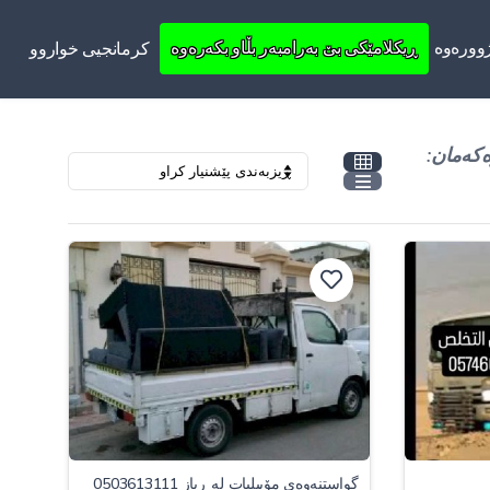
ووره‌وه‌
ڕیکلامێکی بێ بەرامبەر بڵاو بکەرەوە
کرمانجیی خواروو
ەکەمان:
گواستنەوەی مۆبیلیات لە ڕیاز 0503613111