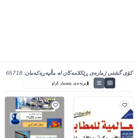
کۆی گشتی ژمارەی ڕێکلامەکان لە ماڵپەڕەکەمان: 65718