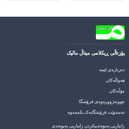
پۆرتاڵی ڕیکلامی میناڵ مالیک
دەربارەی ئێمە
هەواڵەکان
مۆڵەکان
چوونەژوورەوەی فرۆشگا
دەمەوێت فرۆشگایەک بکەمەوە
زانیاریی په‌یوه‌ندییكردن زانیاریی په‌یوه‌ندی