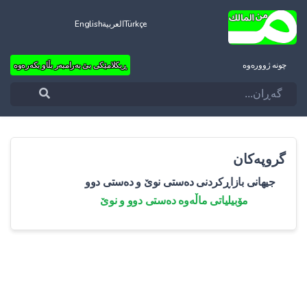
Türkçe
العربية
English
چونه‌ ژووره‌وه‌
ڕیکلامێکی بێ بەرامبەر بڵاو بکەرەوە
گروپەکان
جیهانی بازاڕکردنی دەستی نوێ و دەستی دوو
مۆبیلیاتی ماڵەوە دەستی دوو و نوێ