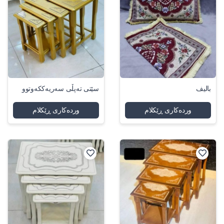
بالیف
سێتی تەپڵی سەریەککەوتوو
وردەکاری ڕێکلام
وردەکاری ڕێکلام