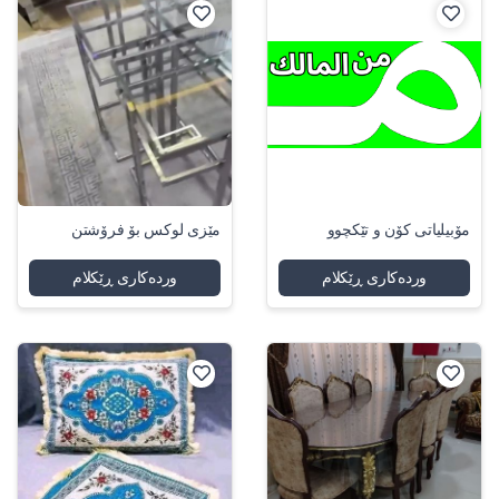
مۆبیلیاتی کۆن و تێکچوو
مێزی لوکس بۆ فرۆشتن
وردەکاری ڕێکلام
وردەکاری ڕێکلام