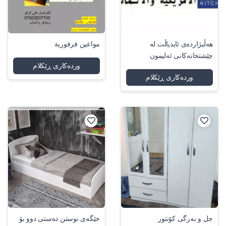
هەڵبژاردەی ئایدیاڵت لە
مواعين فرفورية
چێشتخانەکانی ئەلیمون
وردەکاری ڕێکلام
وردەکاری ڕێکلام
جل و بەرگی کۆنتور
جێگەی نوستن دەستی دوو بۆ