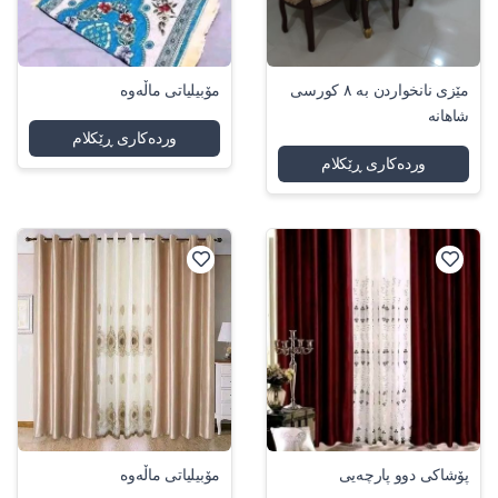
مێزی نانخواردن بە ٨ کورسی
مۆبیلیاتی ماڵەوە
شاهانە
وردەکاری ڕێکلام
وردەکاری ڕێکلام
پۆشاکی دوو پارچەیی
مۆبیلیاتی ماڵەوە