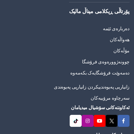
پۆرتاڵی ڕیکلامی میناڵ مالیک
دەربارەی ئێمە
هەواڵەکان
مۆڵەکان
چوونەژوورەوەی فرۆشگا
دەمەوێت فرۆشگایەک بکەمەوە
زانیاریی په‌یوه‌ندییكردن زانیاریی په‌یوه‌ندی
سەرچاوە مرۆییەکان
ئەکاونتەکانی سۆشیال میدیامان