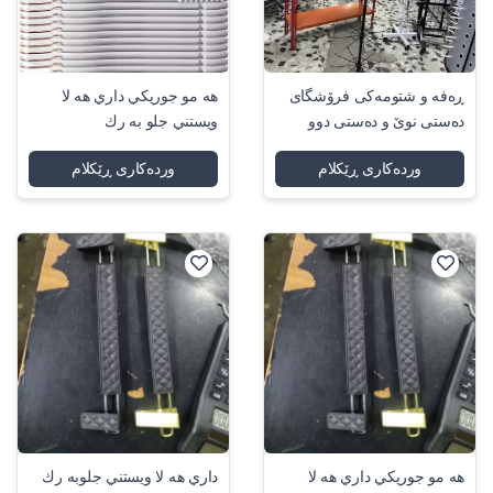
ڕەفە و شتومەکی فرۆشگای
هه مو جوريكي داري هه لا
دەستی نوێ و دەستی دوو
ويستني جلو به رك
وردەکاری ڕێکلام
وردەکاری ڕێکلام
هه مو جوريكي داري هه لا
داري هه لا ويستني جلوبه رك