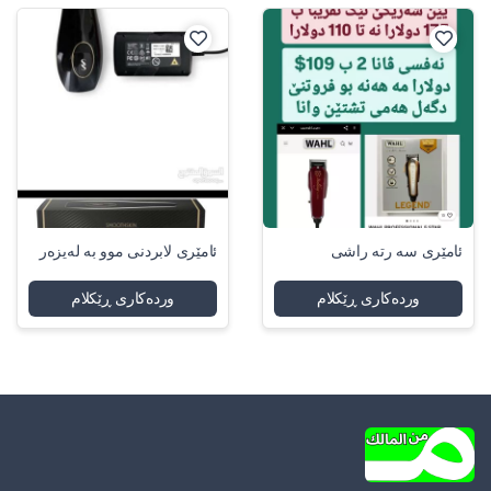
ئامێری سه رته راشى
ئامێری لابردنی موو بە لەیزەر
وردەکاری ڕێکلام
وردەکاری ڕێکلام