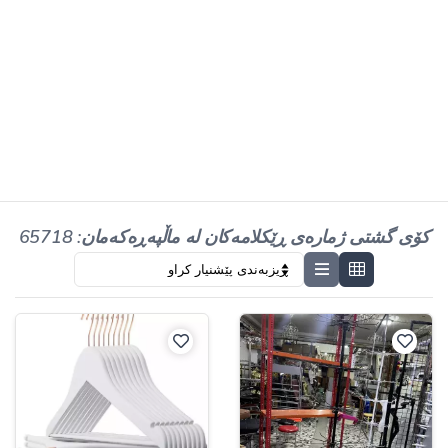
کۆی گشتی ژمارەی ڕێکلامەکان لە ماڵپەڕەکەمان: 65718