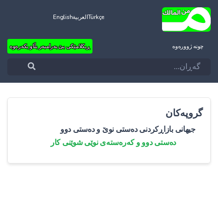
Türkçe
العربية
English
چونه‌ ژووره‌وه‌
ڕیکلامێکی بێ بەرامبەر بڵاو بکەرەوە
گروپەکان
جیهانی بازاڕکردنی دەستی نوێ و دەستی دوو
دەستی دوو و کەرەستەی نوێی شوێنی کار