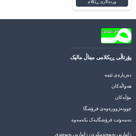
وردەکاری ڕێکلام
پۆرتاڵی ڕیکلامی میناڵ مالیک
دەربارەی ئێمە
هەواڵەکان
مۆڵەکان
چوونەژوورەوەی فرۆشگا
دەمەوێت فرۆشگایەک بکەمەوە
زانیاریی په‌یوه‌ندییكردن زانیاریی په‌یوه‌ندی