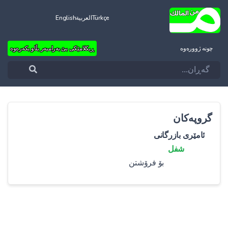
Türkçe
العربية
English
چونه‌ ژووره‌وه‌
ڕیکلامێکی بێ بەرامبەر بڵاو بکەرەوە
گروپەکان
ئامێری بازرگانی
شفل
بۆ فرۆشتن