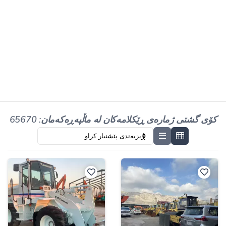
کۆی گشتی ژمارەی ڕێکلامەکان لە ماڵپەڕەکەمان: 65670