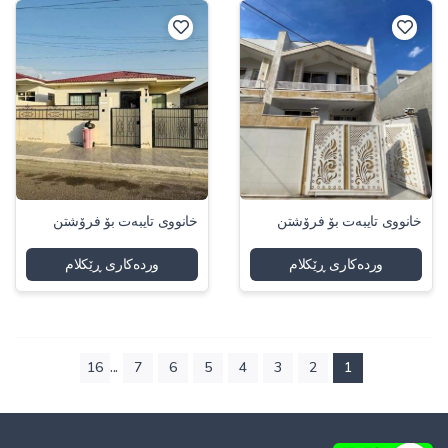
خانووی تایبەت بۆ فرۆشتن
خانووی تایبەت بۆ فرۆشتن
وردەکاری ڕێکلام
وردەکاری ڕێکلام
...
16
7
6
5
4
3
2
1