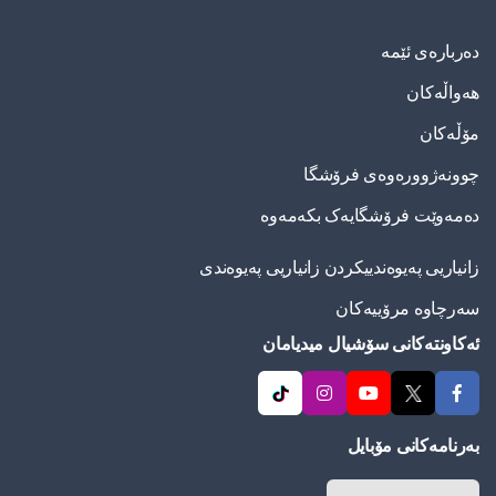
دەربارەی ئێمە
هەواڵەکان
مۆڵەکان
چوونەژوورەوەی فرۆشگا
دەمەوێت فرۆشگایەک بکەمەوە
زانیاریی په‌یوه‌ندییكردن زانیاریی په‌یوه‌ندی
سەرچاوە مرۆییەکان
ئەکاونتەکانی سۆشیال میدیامان
بەرنامەکانی مۆبایل