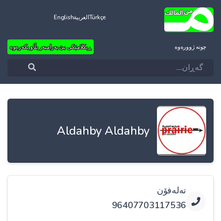
Türkçe
العربية
English
چونه‌ ژووره‌وه‌
ڕیکلامێکی بێ بەرامبەر بڵاو بکەرەوە
Aldahby Aldahby
تەلەفۆن
96407703117536