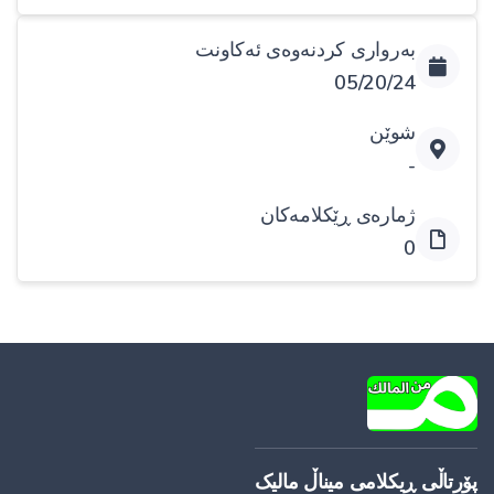
بەرواری کردنەوەی ئەکاونت
05/20/24
شوێن
-
ژمارەی ڕێکلامەکان
0
پۆرتاڵی ڕیکلامی میناڵ مالیک