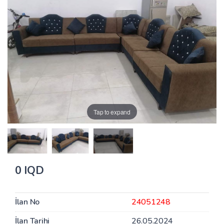
Tap to expand
0 IQD
İlan No
24051248
İlan Tarihi
26.05.2024