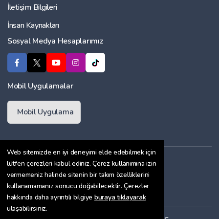
İletişim Bilgileri
İnsan Kaynakları
Sosyal Medya Hesaplarımız
Mobil Uygulamalar
Mobil Uygulama
Web sitemizde en iyi deneyimi elde edebilmek için
Üyelik Sözleşmesi
lütfen çerezleri kabul ediniz. Çerez kullanımına izin
vermemeniz halinde sitenin bir takım özelliklerini
Çerez Politikası
kullanamamanız sonucu doğabilecektir. Çerezler
Gizlilik Sözleşmesi
hakkında daha ayrıntılı bilgiye
buraya tıklayarak
ulaşabilirsiniz.