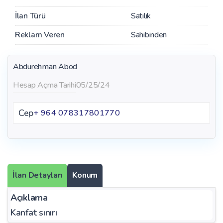
İlan Türü
Satılık
Reklam Veren
Sahibinden
Abdurehman Abod
Hesap Açma Tarihi
05/25/24
Cep
+ 964 078317801770
İlan Detayları
Konum
Açıklama
Kanfat sınırı