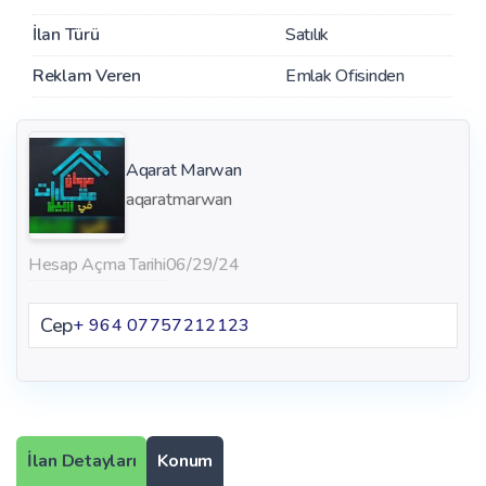
İlan Türü
Satılık
Reklam Veren
Emlak Ofisinden
Aqarat Marwan
aqaratmarwan
Hesap Açma Tarihi
06/29/24
Cep
+ 964 07757212123
İlan Detayları
Konum