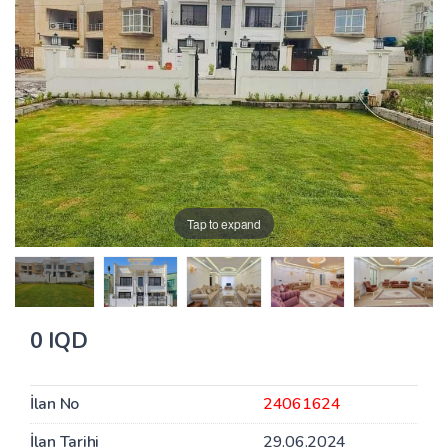
Tap to expand
0 IQD
İlan No
24061624
İlan Tarihi
29.06.2024