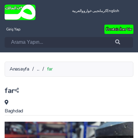
العربية
کرمانجیی خواروو
English
Giriş Yap
Ücretsiz İlan Ver
Anasayfa
/
...
/
far
far
Baghdad