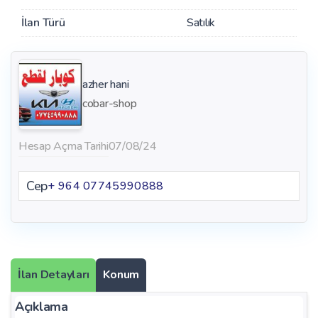
İlan Türü
Satılık
azher hani
cobar-shop
Hesap Açma Tarihi
07/08/24
Cep
+ 964 07745990888
İlan Detayları
Konum
Açıklama