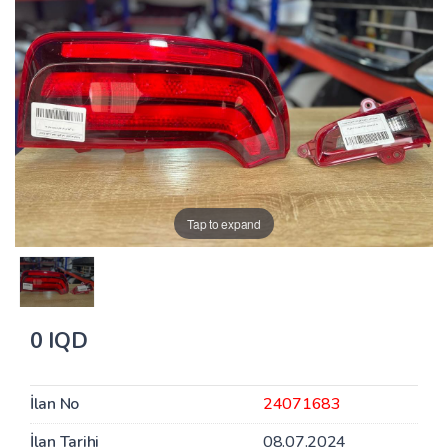
Tap to expand
0 IQD
İlan No
24071683
İlan Tarihi
08.07.2024