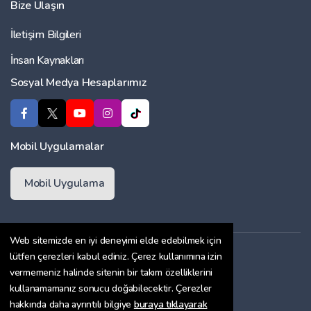
Bize Ulaşın
İletişim Bilgileri
İnsan Kaynakları
Sosyal Medya Hesaplarımız
Mobil Uygulamalar
Mobil Uygulama
Web sitemizde en iyi deneyimi elde edebilmek için
Üyelik Sözleşmesi
lütfen çerezleri kabul ediniz. Çerez kullanımına izin
vermemeniz halinde sitenin bir takım özelliklerini
Çerez Politikası
kullanamamanız sonucu doğabilecektir. Çerezler
Gizlilik Sözleşmesi
hakkında daha ayrıntılı bilgiye
buraya tıklayarak