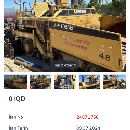
Tap to expand
0 IQD
İlan No
24071756
İlan Tarihi
09.07.2024