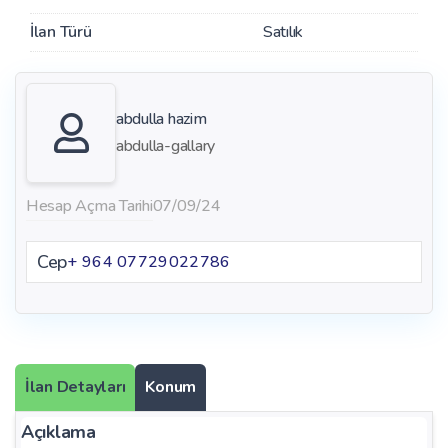
İlan Türü
Satılık
abdulla hazim
abdulla-gallary
Hesap Açma Tarihi
07/09/24
Cep
+ 964 07729022786
İlan Detayları
Konum
Açıklama