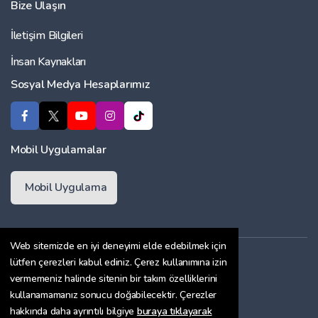
Bize Ulaşın
İletişim Bilgileri
İnsan Kaynakları
Sosyal Medya Hesaplarımız
Mobil Uygulamalar
Mobil Uygulama
Web sitemizde en iyi deneyimi elde edebilmek için
Üyelik Sözleşmesi
lütfen çerezleri kabul ediniz. Çerez kullanımına izin
vermemeniz halinde sitenin bir takım özelliklerini
Çerez Politikası
kullanamamanız sonucu doğabilecektir. Çerezler
Gizlilik Sözleşmesi
hakkında daha ayrıntılı bilgiye
buraya tıklayarak