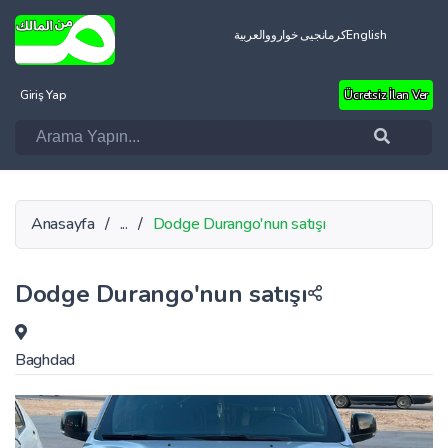
العربية
کرمانجیی خواروو
English
Giriş Yap
Ücretsiz İlan Ver
Anasayfa
/
...
/
Dodge Durango'nun satışı
Dodge Durango'nun satışı
Baghdad