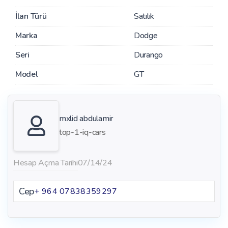
İlan Türü
Satılık
Marka
Dodge
Seri
Durango
Model
GT
mxlid abdulamir
top-1-iq-cars
Hesap Açma Tarihi
07/14/24
Cep
+ 964 07838359297