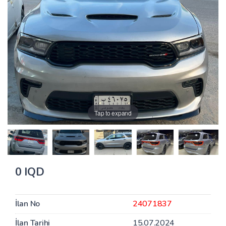
Tap to expand
0 IQD
İlan No
24071837
İlan Tarihi
15.07.2024