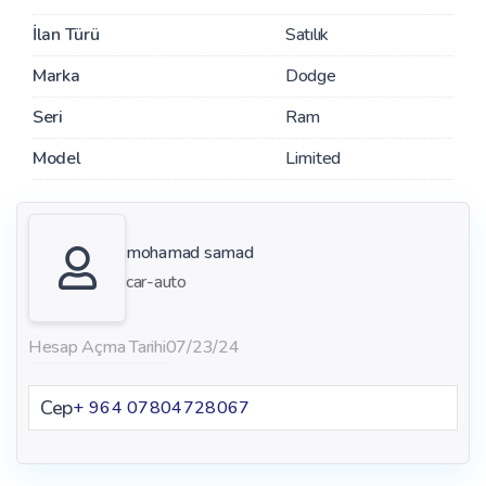
İlan Türü
Satılık
Marka
Dodge
Seri
Ram
Model
Limited
mohamad samad
car-auto
Hesap Açma Tarihi
07/23/24
Cep
+ 964 07804728067