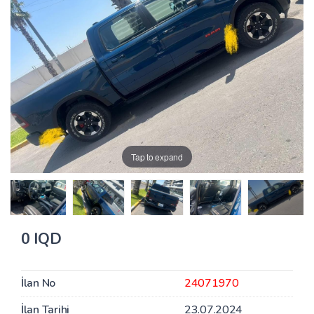
Tap to expand
0 IQD
İlan No
24071970
İlan Tarihi
23.07.2024