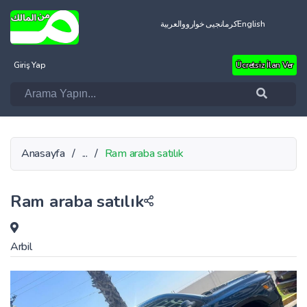
العربية
کرمانجیی خواروو
English
Giriş Yap
Ücretsiz İlan Ver
Anasayfa
/
...
/
Ram araba satılık
Ram araba satılık
Arbil