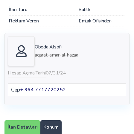
İlan Türü
Satılık
Reklam Veren
Emlak Ofisinden
Obeda Alsofi
aqarat-amar-al-hazaa
Hesap Açma Tarihi
07/31/24
Cep
+ 964 7717720252
İlan Detayları
Konum