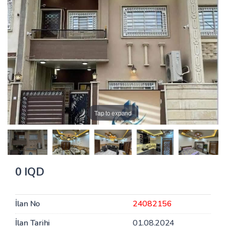
Tap to expand
0 IQD
İlan No
24082156
İlan Tarihi
01.08.2024