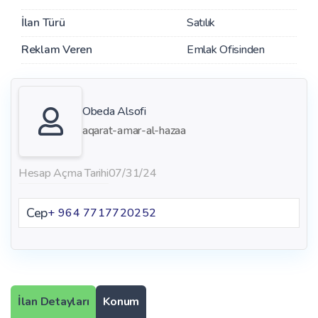
İlan Türü
Satılık
Reklam Veren
Emlak Ofisinden
Obeda Alsofi
aqarat-amar-al-hazaa
Hesap Açma Tarihi
07/31/24
Cep
+ 964 7717720252
İlan Detayları
Konum