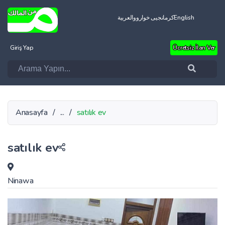
العربية
کرمانجیی خواروو
English
Giriş Yap
Ücretsiz İlan Ver
Anasayfa
/
...
/
satılık ev
satılık ev
Ninawa