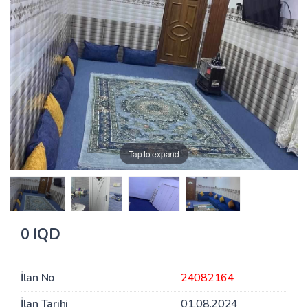
Tap to expand
0 IQD
İlan No
24082164
İlan Tarihi
01.08.2024