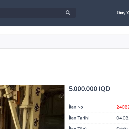
Giriş 
5.000.000 IQD
İlan No
2408
İlan Tarihi
04.08
İlan Türü
Satılık