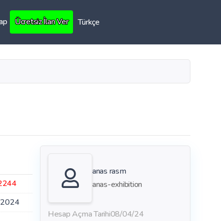
Yap
Ücretsiz İlan Ver
Türkçe
anas rasm
2244
anas-exhibition
.2024
Hesap Açma Tarihi
08/04/24