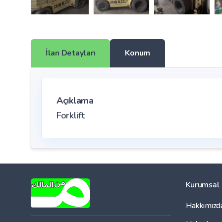
İlan Detayları
Konum
Açıklama
Forklift
Kurumsal
Hakkımızd